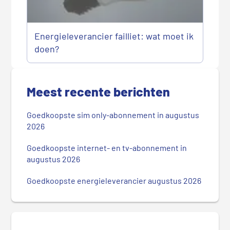
Energieleverancier failliet: wat moet ik
doen?
P
r
Meest recente berichten
i
m
Goedkoopste sim only-abonnement in augustus
a
2026
i
r
Goedkoopste internet- en tv-abonnement in
augustus 2026
e
S
Goedkoopste energieleverancier augustus 2026
i
d
e
b