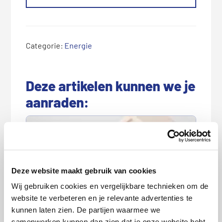
Categorie:
Energie
Deze artikelen kunnen we je
aanraden:
Deze website maakt gebruik van cookies
Wij gebruiken cookies en vergelijkbare technieken om de
website te verbeteren en je relevante advertenties te
Goedkoopste energieleverancier
kunnen laten zien. De partijen waarmee we
augustus 2026
samenwerken kunnen dan zien dat je onze website hebt