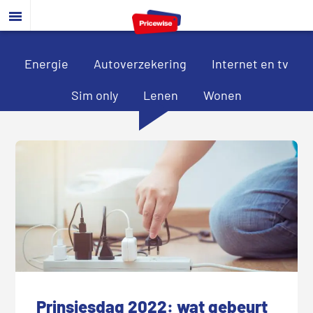
Door
Spring
Spring
naar
naar
naar
de
de
de
hoofd
eerste
voettekst
Energie
Autoverzekering
Internet en tv
inhoud
sidebar
Sim only
Lenen
Wonen
Prinsjesdag 2022: wat gebeurt