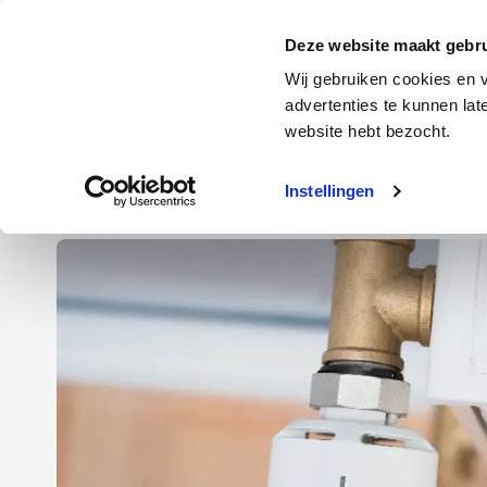
Door
Spring
Spring
naar
naar
naar
Energie
Verzekering
Deze website maakt gebru
de
de
de
Wij gebruiken cookies en v
hoofd
eerste
voettekst
advertenties te kunnen la
Energie
Auto
website hebt bezocht.
inhoud
sidebar
Instellingen