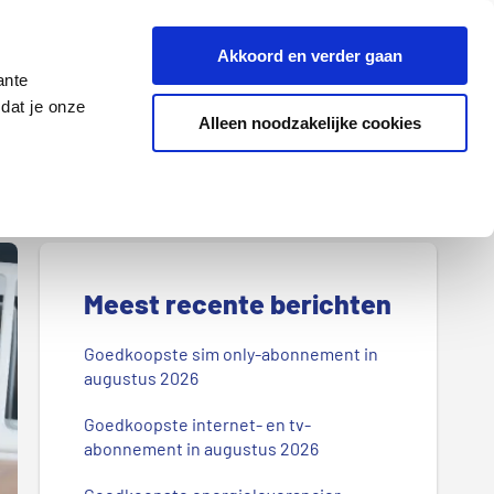
Z
Akkoord en verder gaan
o
ante
e
dat je onze
k
Alleen noodzakelijke cookies
Lenen
Wonen
d
o
o
r
P
o
r
Meest recente berichten
n
s
i
Goedkoopste sim only-abonnement in
b
augustus 2026
m
l
Goedkoopste internet- en tv-
a
o
abonnement in augustus 2026
g
i