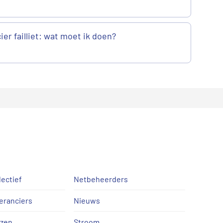
er failliet: wat moet ik doen?
lectief
Netbeheerders
eranciers
Nieuws
jzen
Stroom