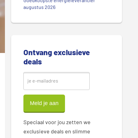
.
Goedkoopste energieleverancier
r
augustus 2026
.
.
e
S
i
Ontvang exclusieve
d
deals
e
b
a
r
Speciaal voor jou zetten we
exclusieve deals en slimme