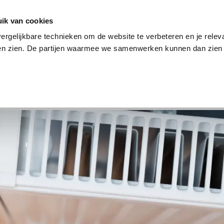
en
Internet en tv
Sim only
Lenen
Over ons
ik van cookies
ergelijkbare technieken om de website te verbeteren en je relev
ten zien. De partijen waarmee we samenwerken kunnen dan zien 
verzekering
Internet en tv
Sim only