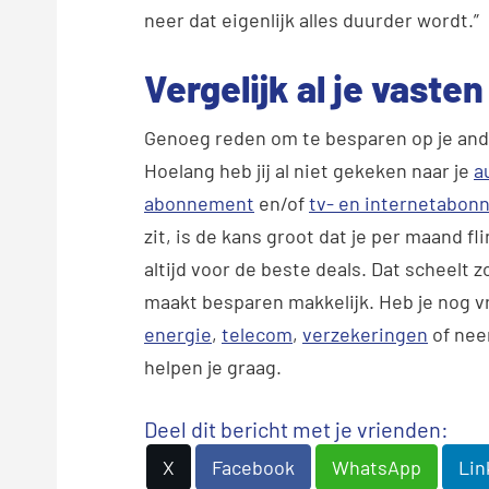
neer dat eigenlijk alles duurder wordt.”
Vergelijk al je vasten
Genoeg reden om te besparen op je ander
Hoelang heb jij al niet gekeken naar je
a
abonnement
en/of
tv- en internetabo
zit, is de kans groot dat je per maand fl
altijd voor de beste deals. Dat scheelt 
maakt besparen makkelijk. Heb je nog v
energie
,
telecom
,
verzekeringen
of ne
helpen je graag.
Deel dit bericht met je vrienden:
X
Facebook
WhatsApp
Lin