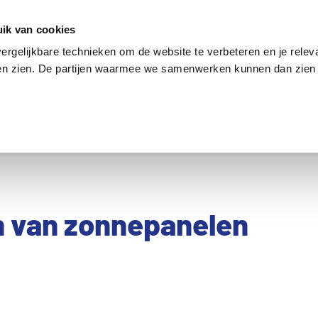
en
Internet en tv
Sim only
Lenen
Over ons
ik van cookies
ergelijkbare technieken om de website te verbeteren en je relev
ten zien. De partijen waarmee we samenwerken kunnen dan zien 
verzekering
Internet en tv
Sim only
en van zonnepanelen