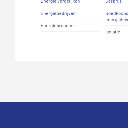
Energie vergelijken
Gasprijs
Energiebedrijven
Goedkoops
energielev
Energiebronnen
Isolatie
Footer