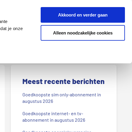
Z
Akkoord en verder gaan
o
ante
e
dat je onze
k
Alleen noodzakelijke cookies
Lenen
Wonen
d
o
o
r
P
o
r
Meest recente berichten
n
s
i
Goedkoopste sim only-abonnement in
b
augustus 2026
m
l
Goedkoopste internet- en tv-
a
o
abonnement in augustus 2026
g
i