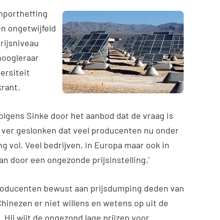
mportheffin
g
n ongetwijfeld
rijsniveau
hoogleraar
ersiteit
rant.
lgens Sinke door het aanbod dat de vraag is
 zo ver geslonken dat veel producenten nu onder
ng vol. Veel bedrijven, in Europa maar ook in
gaan door een ongezonde prijsinstelling.’
producenten bewust aan prijsdumping deden van
Chinezen er niet willens en wetens op uit de
 Hij wijt de ongezond lage prijzen voor