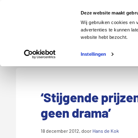
Door
Spring
Spring
naar
naar
naar
Energie
Verzekering
Deze website maakt gebru
de
de
de
Wij gebruiken cookies en v
hoofd
eerste
voettekst
advertenties te kunnen la
Energie
Auto
website hebt bezocht.
inhoud
sidebar
Instellingen
‘Stijgende prijz
geen drama’
18 december 2012
, door
Hans de Kok