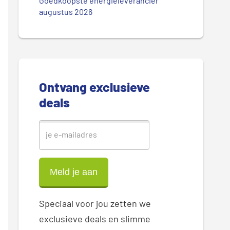
.
Goedkoopste energieleverancier
r
augustus 2026
.
.
e
S
i
Ontvang exclusieve
d
deals
e
b
a
r
Speciaal voor jou zetten we
exclusieve deals en slimme