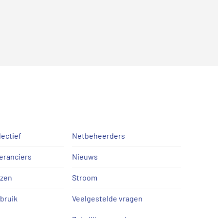
lectief
Netbeheerders
eranciers
Nieuws
jzen
Stroom
bruik
Veelgestelde vragen