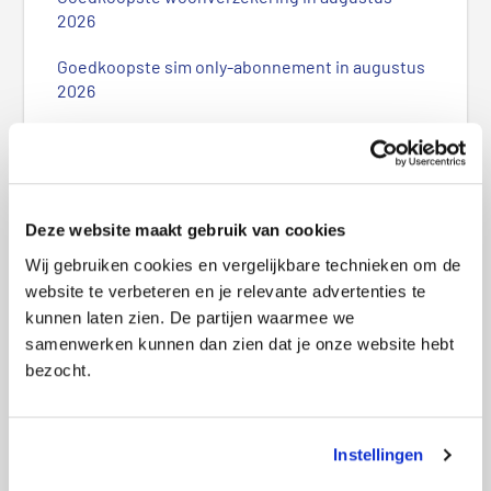
r
2026
e
Goedkoopste sim only-abonnement in augustus
S
2026
i
d
e
b
Ontvang exclusieve deals
a
r
Deze website maakt gebruik van cookies
Wij gebruiken cookies en vergelijkbare technieken om de
website te verbeteren en je relevante advertenties te
kunnen laten zien. De partijen waarmee we
samenwerken kunnen dan zien dat je onze website hebt
bezocht.
Speciaal voor jou zetten we exclusieve
deals en slimme bespaartips op een rij.
Instellingen
Meld je aan en begin met meteen besparen