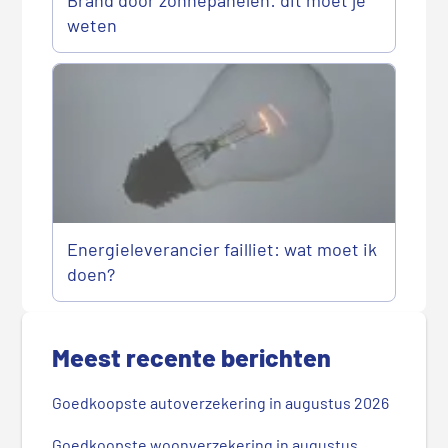
Brand door zonnepanelen: dit moet je
weten
Energieleverancier failliet: wat moet ik
doen?
P
r
Meest recente berichten
i
m
Goedkoopste autoverzekering in augustus 2026
a
i
Goedkoopste woonverzekering in augustus