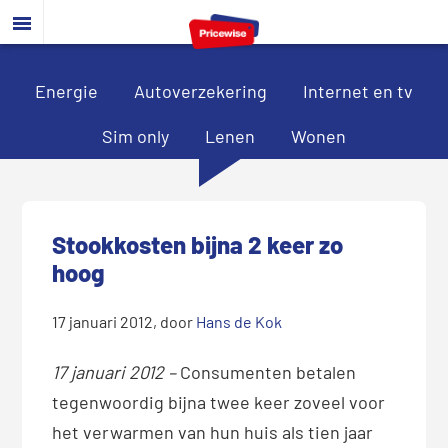
Door
Spring
Spring
naar
naar
naar
de
de
de
hoofd
eerste
voettekst
Energie
Autoverzekering
Internet en tv
inhoud
sidebar
Sim only
Lenen
Wonen
Stookkosten bijna 2 keer zo
hoog
17 januari 2012
, door
Hans de Kok
17 januari 201
2 –
Consumenten betalen
tegenwoordig bijna twee keer zoveel voor
het verwarmen van hun huis als tien jaar