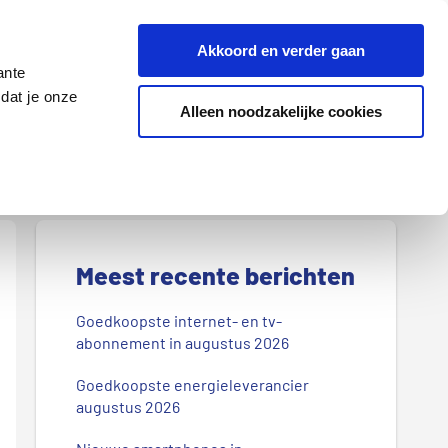
Z
Akkoord en verder gaan
o
ante
e
dat je onze
k
Alleen noodzakelijke cookies
Lenen
Wonen
d
o
o
r
P
o
r
Meest recente berichten
n
s
i
Goedkoopste internet- en tv-
b
abonnement in augustus 2026
m
l
Goedkoopste energieleverancier
a
o
augustus 2026
g
i