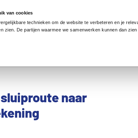
en
Internet en tv
Sim only
Lenen
Over ons
ik van cookies
ergelijkbare technieken om de website te verbeteren en je relev
ten zien. De partijen waarmee we samenwerken kunnen dan zien 
verzekering
Internet en tv
Sim only
sluiproute naar
ekening