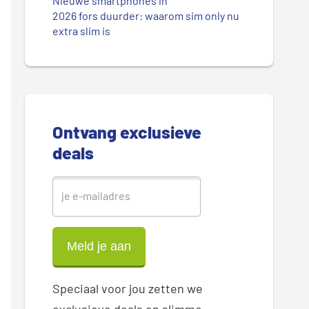
.
Nieuwe smartphones in
r
2026 fors duurder: waarom sim only nu
.
extra slim is
.
e
S
i
d
Ontvang exclusieve
deals
e
b
a
r
Speciaal voor jou zetten we