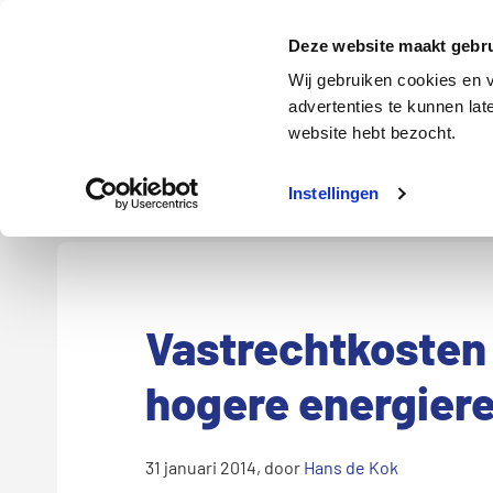
Door
Spring
Spring
naar
naar
naar
Energie
Verzekering
Deze website maakt gebru
de
de
de
Wij gebruiken cookies en v
hoofd
eerste
voettekst
advertenties te kunnen la
Energie
Auto
website hebt bezocht.
inhoud
sidebar
Instellingen
Vastrechtkosten 
hogere energier
31 januari 2014
, door
Hans de Kok