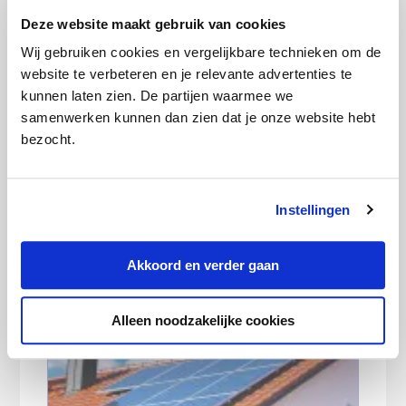
Deze website maakt gebruik van cookies
Gasprijs bereikt hoogste niveau in 3,5
jaar: loont overstappen nog?
Wij gebruiken cookies en vergelijkbare technieken om de
website te verbeteren en je relevante advertenties te
kunnen laten zien. De partijen waarmee we
samenwerken kunnen dan zien dat je onze website hebt
bezocht.
Instellingen
Wanneer en hoe geef ik mijn
Akkoord en verder gaan
meterstanden door?
Alleen noodzakelijke cookies