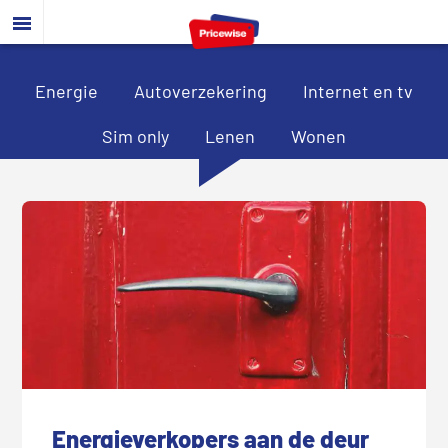
Door
Spring
Spring
naar
naar
naar
de
de
de
hoofd
eerste
voettekst
Energie
Autoverzekering
Internet en tv
inhoud
sidebar
Sim only
Lenen
Wonen
Energieverkopers aan de deur