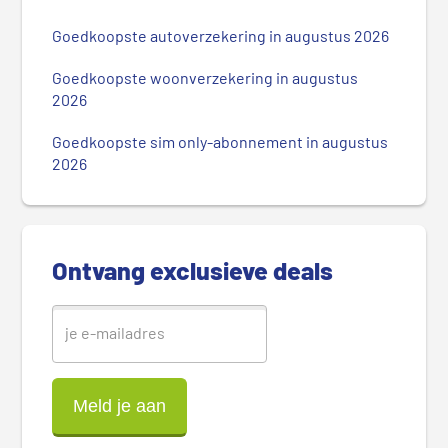
i
m
Goedkoopste autoverzekering in augustus 2026
a
i
Goedkoopste woonverzekering in augustus
r
2026
e
Goedkoopste sim only-abonnement in augustus
S
2026
i
d
e
b
Ontvang exclusieve deals
a
r