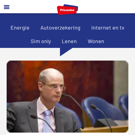
Door
Spring
Spring
naar
naar
naar
de
de
de
hoofd
eerste
voettekst
Energie
Autoverzekering
Internet en tv
inhoud
sidebar
Sim only
Lenen
Wonen