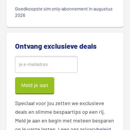
e
Goedkoopste sim only-abonnement in augustus
S
2026
i
d
e
b
Ontvang exclusieve deals
a
r
Speciaal voor jou zetten we exclusieve
deals en slimme bespaartips op een rij.
Meld je aan en begin met meteen besparen
op je vaste lasten. Lees ons
privacybeleid
.