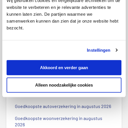
Wij gebruiken cookies en vergelijkbare technieken om de
website te verbeteren en je relevante advertenties te
kunnen laten zien. De partijen waarmee we
samenwerken kunnen dan zien dat je onze website hebt
bezocht.
Instellingen
Energieleverancier failliet: wat moet ik
Akkoord en verder gaan
doen?
P
Alleen noodzakelijke cookies
r
Meest recente berichten
i
m
Goedkoopste autoverzekering in augustus 2026
a
i
Goedkoopste woonverzekering in augustus
r
2026