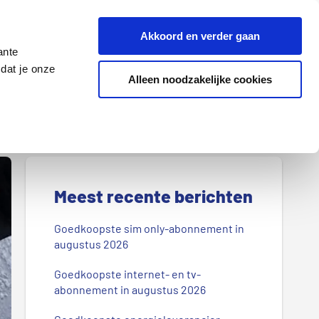
Z
Akkoord en verder gaan
o
ante
e
dat je onze
k
Alleen noodzakelijke cookies
Lenen
Wonen
d
o
o
r
P
o
r
Meest recente berichten
n
s
i
Goedkoopste sim only-abonnement in
b
augustus 2026
m
l
Goedkoopste internet- en tv-
a
o
abonnement in augustus 2026
g
i