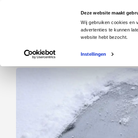
Door
Spring
Spring
naar
naar
naar
Energie
Verzekering
Deze website maakt gebru
de
de
de
Wij gebruiken cookies en v
hoofd
eerste
voettekst
advertenties te kunnen la
Energie
Auto
website hebt bezocht.
inhoud
sidebar
Instellingen