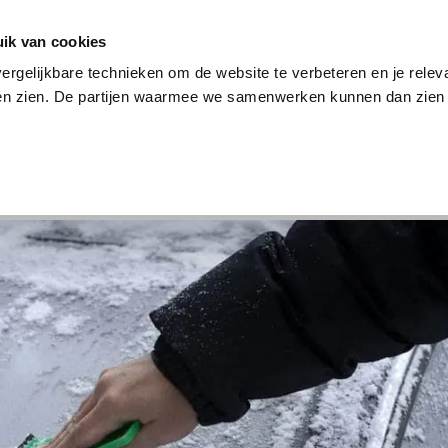
en
Internet en tv
Sim only
Lenen
Over ons
ik van cookies
ergelijkbare technieken om de website te verbeteren en je relev
ten zien. De partijen waarmee we samenwerken kunnen dan zien 
verzekering
Internet en tv
Sim only