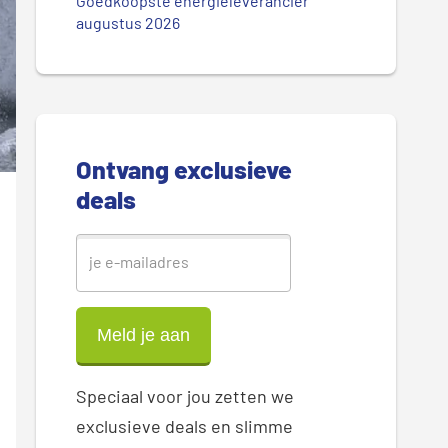
.
Goedkoopste energieleverancier
r
augustus 2026
.
.
e
S
i
Ontvang exclusieve
d
deals
e
b
a
r
Speciaal voor jou zetten we
exclusieve deals en slimme