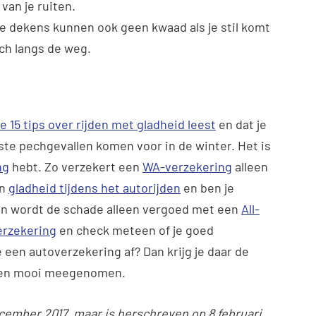
an je ruiten.
e dekens kunnen ook geen kwaad als je stil komt
ech langs de weg.
e 15 tips over rijden met gladheid leest
en dat je
te pechgevallen komen voor in de winter. Het is
ng
hebt. Zo verzekert een
WA-verzekering
alleen
an
gladheid tijdens het autorijden
en ben je
an wordt de schade alleen vergoed met een
All-
erzekering
en check meteen of je goed
e een autoverzekering af? Dan krijg je daar de
 even mooi meegenomen.
ecember 2017, maar is herschreven op 8 februari