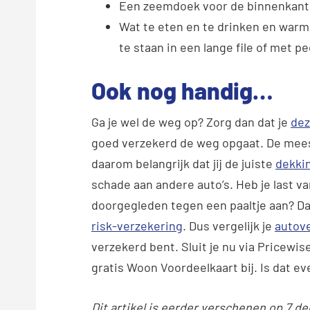
Een zeemdoek voor de binnenkant v
Wat te eten en te drinken en warm
te staan in een lange file of met p
Ook nog handig…
Ga je wel de weg op? Zorg dan dat je
dez
goed verzekerd de weg opgaat. De mees
daarom belangrijk dat jij de juiste
dekki
schade aan andere auto’s. Heb je last v
doorgegleden tegen een paaltje aan? D
risk-verzekering
. Dus vergelijk je
autov
verzekerd bent. Sluit je nu via Pricewis
gratis Woon Voordeelkaart bij. Is dat
Dit artikel is eerder verschenen op 7 d