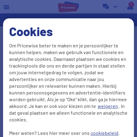
a
Cookies
Ervaringen van energie
Om Pricewise beter te maken en je persoonlijker te
overstappers vergelijken
kunnen helpen, maken we gebruik van functionele en
analytische cookies. Daarnaast plaatsen we cookies en
We waarderen het als onze klanten vertellen wat ze
trackingtools die ons en derde partijen in staat stellen
van ons vinden. Het liefst zien we natuurlijk dat je
om jouw internetgedrag te volgen, zodat we
advertenties en onze communicatie naar jou
tevreden bent, maar ook kritiek is welkom: daar
persoonlijker en relevanter kunnen maken. Hierbij
leren we van! Zo kunnen we je in de toekomst
kunnen persoonsgegevens en advertentie-identifiers
alleen maar beter van dienst zijn. Hieronder lees je
worden gebruikt. Als je op “Oké” klikt, dan ga je hiermee
38011
ervaringen met
onze energievergelijker
.
akkoord. Je kan er ook voor kiezen om te
weigeren
. In
dat geval plaatsen we alleen functionele en analytische
cookies.
NPS
Aanbevelen
Meer weten? Lees hier meer over ons
cookiebeleid
.