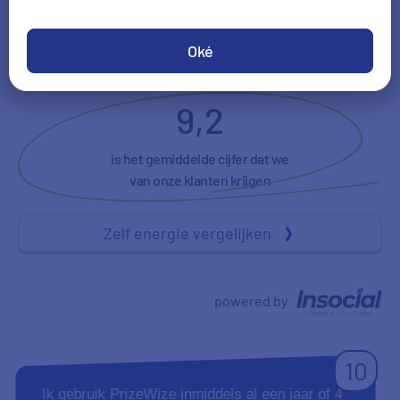
Tevredenheid
Duidelijkheid
Oké
9,2
is het gemiddelde cijfer dat we
van onze klanten krijgen
Zelf energie vergelijken
powered by
10
Ik gebruik PrizeWize inmiddels al een jaar of 4