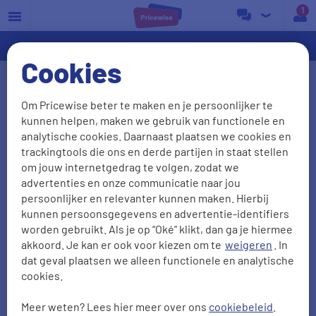
a
Cookies
Ervaringen van energie
Om Pricewise beter te maken en je persoonlijker te
overstappers vergelijken
kunnen helpen, maken we gebruik van functionele en
analytische cookies. Daarnaast plaatsen we cookies en
We waarderen het als onze klanten vertellen wat ze
trackingtools die ons en derde partijen in staat stellen
van ons vinden. Het liefst zien we natuurlijk dat je
om jouw internetgedrag te volgen, zodat we
advertenties en onze communicatie naar jou
tevreden bent, maar ook kritiek is welkom: daar
persoonlijker en relevanter kunnen maken. Hierbij
leren we van! Zo kunnen we je in de toekomst
kunnen persoonsgegevens en advertentie-identifiers
alleen maar beter van dienst zijn. Hieronder lees je
worden gebruikt. Als je op “Oké” klikt, dan ga je hiermee
38011
ervaringen met
onze energievergelijker
.
akkoord. Je kan er ook voor kiezen om te
weigeren
. In
dat geval plaatsen we alleen functionele en analytische
cookies.
NPS
Aanbevelen
Meer weten? Lees hier meer over ons
cookiebeleid
.