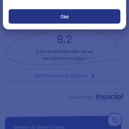
Tevredenheid
Duidelijkheid
Oké
9,2
is het gemiddelde cijfer dat we
van onze klanten krijgen
Zelf energie vergelijken
powered by
10
gewoon de beste in alles