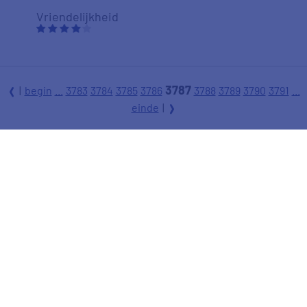
Vriendelijkheid
8
3787
|
begin
...
3783
3784
3785
3786
3788
3789
3790
3791
...
l
einde
|
Prizewize heeft altijd prima voor mij gewerkt. Ik
r
ben heel tevreden.
Aanbevelen
I. Koenig
07-02-2014
Duidelijkheid
Tevredenheid