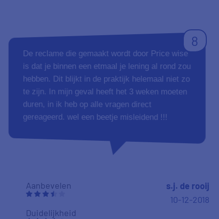
Aanbevelen
Manie
Stoker
Duidelijkheid
26-11-2018
Tevredenheid
Vriendelijkheid
10
Zeer goede en professionele aanpak en zeer
goed meedenken en goed inspelen op vraag en