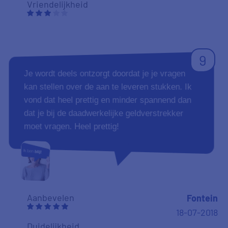
Aanbevelen
Henny
14-06-2018
Duidelijkheid
Tevredenheid
Vriendelijkheid
9
ik ben bijzonder tevreden over de snelle
afwikkeling. Ik vond het even wat verwarrend
dat in eerste instantie alles goed was, maar
dan toch nog melding kreeg dat er nog een