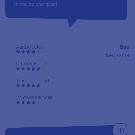
Tevredenheid
Vriendelijkheid
8
De reclame die gemaakt wordt door Price wise
is dat je binnen een etmaal je lening al rond zou
hebben. Dit blijkt in de praktijk helemaal niet zo
te zijn. In mijn geval heeft het 3 weken moeten
duren, in ik heb op alle vragen direct
gereageerd. wel een beetje misleidend !!!