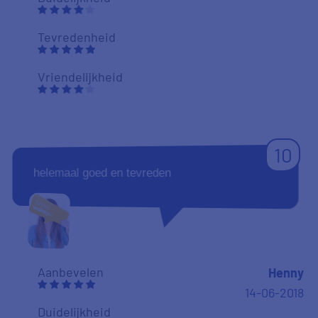
overzicht gevraagd werd van de creditcards.
Misschien wel mijn fout om de overzichten niet
mee te sturen. maar goed na aanlevering was
alles in no time geregeld. Bedankt voor de
uitstekende service.
Aanbevelen
j cornelissen
26-05-2018
Duidelijkheid
Tevredenheid
78
|
begin
...
74
75
76
77
79
80
81
82
...
einde
|
l
r
Vriendelijkheid