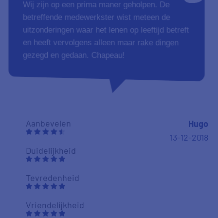
Aanbevelen
s.j. de rooij
10-12-2018
Duidelijkheid
Tevredenheid
Vriendelijkheid
8
Toch wat meer duidelijkheid over het
verschaffen van documenten liep niet zo heel
soepel.