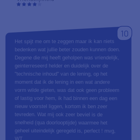
8
snel afgehandeld Top
Aanbevelen
02-10-2018
Duidelijkheid
Tevredenheid
Vriendelijkheid