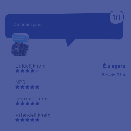
Tevredenheid
Vriendelijkheid
8
De persoonlijke benadering door de
servicedesk is uitstekend
Duidelijkheid
Veltman
09-08-2018
NPS