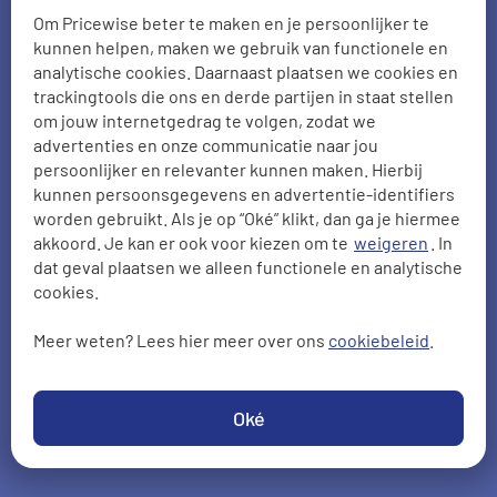
Duidelijkheid
Tevredenheid
Vriendelijkheid
8
Hou de klant op de hoogte van de vorderingen.
Zeker als het wordt doorgestuurd naar een
aanbieder. Ik heb zelf twee keer mogen bellen,
omdat ik niet wist wat de stand van zaken was.
Ook al is het in bewerking of mag ik geduld
hebben. De klant (ik in dit geval) vind het fijn
om toch te weten hoe de situatie is met
betrekking tot mijn aanvraag.