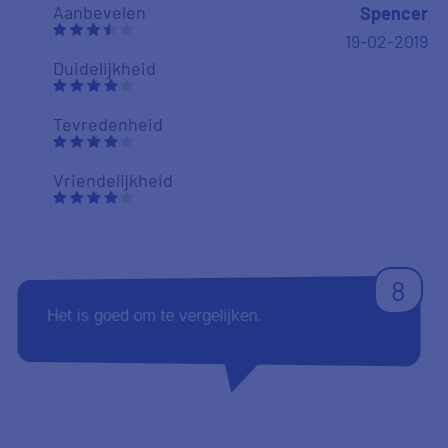
waarmee zaken geregeld werden. Ook de hulp
en snelheid bij t beantwoorden van vragen
vanuit de financier was super!!!
Aanbevelen
WJ Hens
18-01-2019
Duidelijkheid
Tevredenheid
Vriendelijkheid