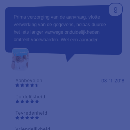
nieuw voorstel liggen, kortom ik ben zeer
tevreden. Wat mij ook zeer beviel is de
snelheid (qua doorlooptijde) waarmee het
geheel uiteindelijk geregeld is, perfect ! mvg,
WT
Aanbevelen
02-11-2018
Duidelijkheid
Tevredenheid
Vriendelijkheid