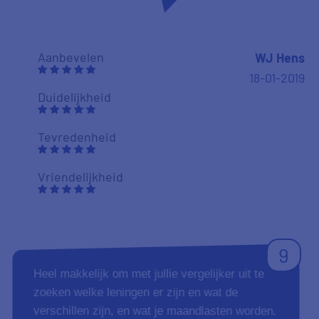
Vriendelijkheid
10
Wij zijn op een prima maner geholpen. De
betreffende medewerkster wist meteen de
uitzonderingen waar het lenen op leeftijd betreft
en heeft vervolgens alleen maar rake dingen
gezegd en gedaan. Chapeau!
Aanbevelen
Hugo
13-12-2018
Duidelijkheid