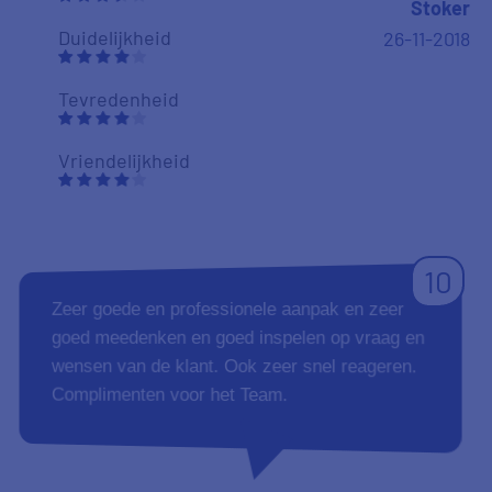
9
Een paar keer had ik niet alles correct
ingeleverd. Hierop kreeg ik direct bericht van
Pricewise, om de stukken bij te voegen. Ben
tevreden over hoe mijn aanvraag is opgepakt
en verder is afgewerkt. Een volgende keer ga
ik eerst kijken of Pricewise mij van dienst kan
zijn.
Aanbevelen
Helmi
09-11-2018
Duidelijkheid
Tevredenheid