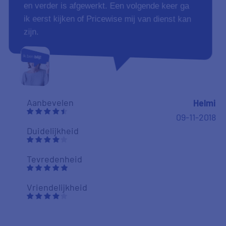
Duidelijkheid
Tevredenheid
Vriendelijkheid
10
Het spijt me om te zeggen maar ik kan niets
bedenken wat jullie beter zouden kunnen doen.
Degene die mij heeft geholpen was vriendelijk,
geinterreseerd helder en duidelijk over de
"technische inhoud" van de lening, op het
moment dat ik de lening in een wat andere
vorm wilde gieten, was dat ook geen probleem
of lastig voor hem, ik had binnen een dag een