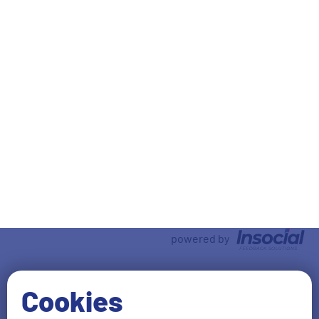
Tevredenheid
Vriendelijkheid
Oké
10
Alles ging prima we zijn heel tevreden ik heb
alleen nog een vraag krijgen we de papieren
weer terug die we hebben opgestuurd
Vriendelijke groet
Aanbevelen
H Ekkel
05-04-2019