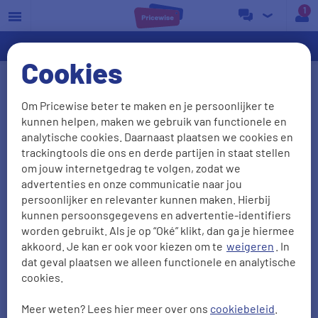
a
Cookies
Ervaringen internet en tv
Om Pricewise beter te maken en je persoonlijker te
vergelijken
kunnen helpen, maken we gebruik van functionele en
analytische cookies. Daarnaast plaatsen we cookies en
We waarderen het als onze klanten vertellen wat ze
trackingtools die ons en derde partijen in staat stellen
van ons vinden. We zijn trots op wat we doen. Maar
om jouw internetgedrag te volgen, zodat we
advertenties en onze communicatie naar jou
ook kritiek is welkom: daar leren we van! Zo
persoonlijker en relevanter kunnen maken. Hierbij
kunnen we je in de toekomst alleen maar beter van
kunnen persoonsgegevens en advertentie-identifiers
dienst zijn. Hieronder lees je
7561
ervaringen van
worden gebruikt. Als je op “Oké” klikt, dan ga je hiermee
onze klanten met internet en tv vergelijken.
akkoord. Je kan er ook voor kiezen om te
weigeren
. In
dat geval plaatsen we alleen functionele en analytische
cookies.
Duidelijkheid
Aanbevelen
Meer weten? Lees hier meer over ons
cookiebeleid
.