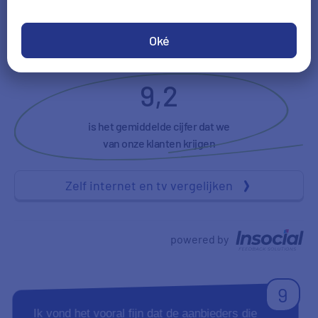
Vriendelijkheid
NPS
Oké
9,2
is het gemiddelde cijfer dat we
van onze klanten krijgen
Zelf internet en tv vergelijken
powered by
9
Ik vond het vooral fijn dat de aanbieders die