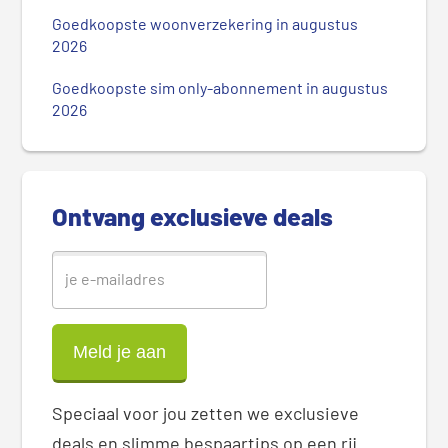
i
Goedkoopste woonverzekering in augustus
r
2026
e
Goedkoopste sim only-abonnement in augustus
S
2026
i
d
e
b
Ontvang exclusieve deals
a
r
Speciaal voor jou zetten we exclusieve
deals en slimme bespaartips op een rij.