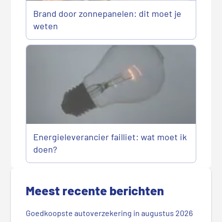
Brand door zonnepanelen: dit moet je
weten
Energieleverancier failliet: wat moet ik
doen?
P
r
Meest recente berichten
i
m
Goedkoopste autoverzekering in augustus 2026
a