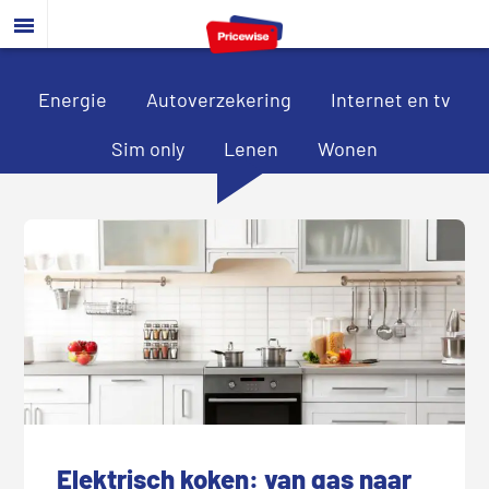
Door
Spring
Spring
naar
naar
naar
de
de
de
hoofd
eerste
voettekst
Energie
Autoverzekering
Internet en tv
inhoud
sidebar
Sim only
Lenen
Wonen
Elektrisch koken: van gas naar