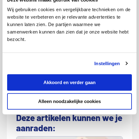
regelmatig te gast bij
Wij gebruiken cookies en vergelijkbare technieken om de
verschillende media om zijn
website te verbeteren en je relevante advertenties te
expertise te delen. Zo is Hans
kunnen laten zien. De partijen waarmee we
samenwerken kunnen dan zien dat je onze website hebt
vaak bij
Radar
geweest en
bezocht.
heeft hij zijn visie als expert
gedeeld bij o.a.
Business
Insider
en
De Telegraaf
.
Instellingen
Akkoord en verder gaan
Categorie:
Energie
Alleen noodzakelijke cookies
Deze artikelen kunnen we je
aanraden: