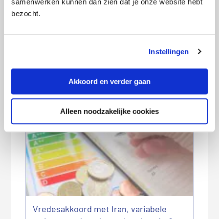
samenwerken kunnen dan zien dat je onze website hebt
bezocht.
Categorie:
Energie
Instellingen
Akkoord en verder gaan
Deze artikelen kunnen we je
aanraden:
Alleen noodzakelijke cookies
Vredesakkoord met Iran, variabele