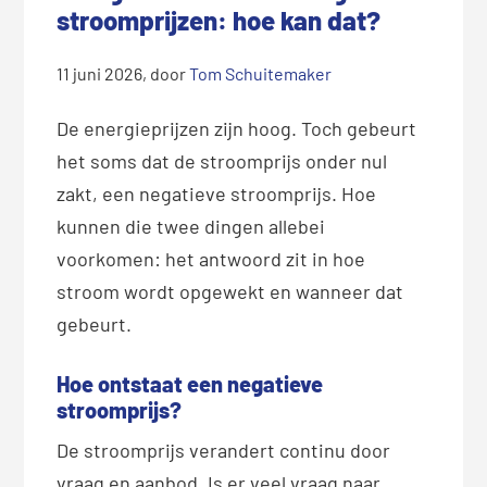
stroomprijzen: hoe kan dat?
11 juni 2026
, door
Tom Schuitemaker
De energieprijzen zijn hoog.
Toch gebeurt
het soms dat de stroomprijs onder nul
zakt
,
een negatieve stroomprijs.
Hoe
kunnen die twee dingen
allebei
voorkomen
: h
et antwoord zit in hoe
stroom wordt opgewekt en wanneer
dat
gebeurt
.
Hoe ontstaat een negatieve
stroomprijs?
De stroomprijs verandert continu door
vraag en aanbod. Is er veel vraag naar