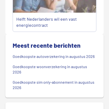
Helft Nederlanders wil een vast
energiecontract
P
r
Meest recente berichten
i
m
Goedkoopste autoverzekering in augustus 2026
a
i
Goedkoopste woonverzekering in augustus
r
2026
e
Goedkoopste sim only-abonnement in augustus
S
2026
i
d
e
b