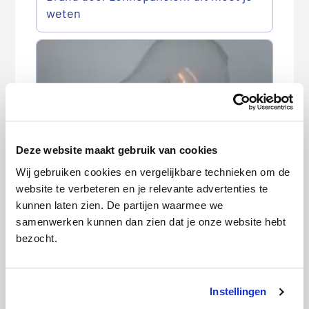
weten
Deze website maakt gebruik van cookies
Energieleverancier failliet: wat moet ik
Wij gebruiken cookies en vergelijkbare technieken om de
doen?
website te verbeteren en je relevante advertenties te
kunnen laten zien. De partijen waarmee we
P
samenwerken kunnen dan zien dat je onze website hebt
r
Meest recente berichten
bezocht.
i
m
Goedkoopste woonverzekering in augustus
a
2026
Instellingen
i