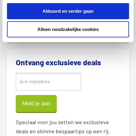
r
Goedkoopste sim only-abonnement in augustus
2026
e
Akkoord en verder gaan
S
Goedkoopste internet- en tv-abonnement in
i
Alleen noodzakelijke cookies
augustus 2026
d
e
b
a
Ontvang exclusieve deals
r
Speciaal voor jou zetten we exclusieve
deals en slimme bespaartips op een rij.