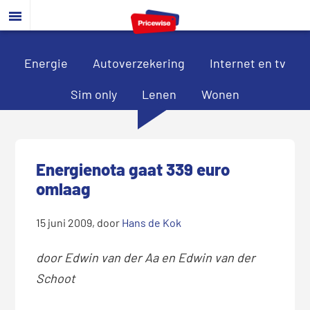
Door
Spring
Spring
naar
naar
naar
de
de
de
hoofd
eerste
voettekst
Energie
Autoverzekering
Internet en tv
inhoud
sidebar
Sim only
Lenen
Wonen
Energienota gaat 339 euro
omlaag
15 juni 2009
, door
Hans de Kok
door Edwin van der Aa en Edwin van der
Schoot