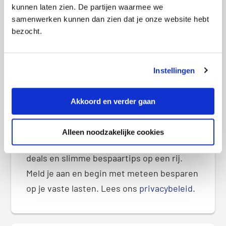
d
kunnen laten zien. De partijen waarmee we
e
samenwerken kunnen dan zien dat je onze website hebt
b
bezocht.
Ontvang exclusieve deals
a
r
Instellingen
Akkoord en verder gaan
Alleen noodzakelijke cookies
Speciaal voor jou zetten we exclusieve
deals en slimme bespaartips op een rij.
Meld je aan en begin met meteen besparen
op je vaste lasten. Lees ons
privacybeleid
.