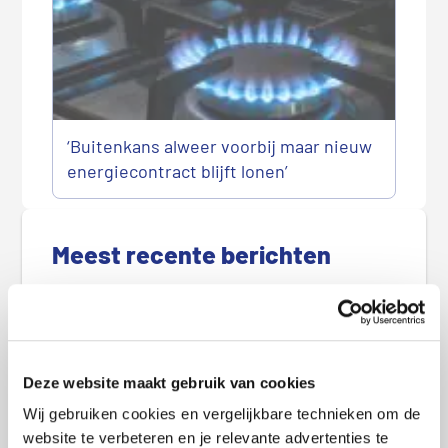
‘Buitenkans alweer voorbij maar nieuw
energiecontract blijft lonen’
P
r
Meest recente berichten
i
m
Hitte en droogte zorgen voor hogere
a
stroomprijzen
i
r
Goedkoopste autoverzekering in augustus 2026
Deze website maakt gebruik van cookies
e
Goedkoopste woonverzekering in augustus
S
Wij gebruiken cookies en vergelijkbare technieken om de
2026
i
website te verbeteren en je relevante advertenties te