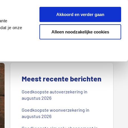
Z
Akkoord en verder gaan
o
ante
e
dat je onze
k
Alleen noodzakelijke cookies
Lenen
Wonen
d
o
o
r
P
o
r
Meest recente berichten
n
s
i
Goedkoopste autoverzekering in
b
augustus 2026
m
l
Goedkoopste woonverzekering in
a
o
augustus 2026
g
i