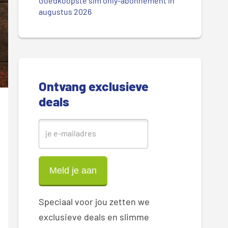
.
Goedkoopste sim only-abonnement in
r
augustus 2026
.
.
e
S
i
Ontvang exclusieve
d
deals
e
b
a
r
Speciaal voor jou zetten we
exclusieve deals en slimme