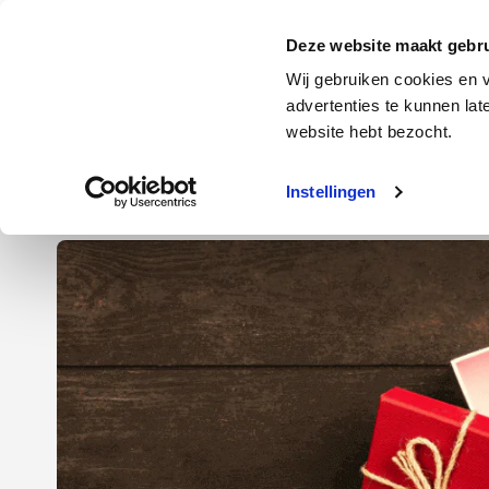
Door
Spring
Spring
naar
naar
naar
Energie
Verzekering
Deze website maakt gebru
de
de
de
Wij gebruiken cookies en v
hoofd
eerste
voettekst
advertenties te kunnen la
Energie
Auto
website hebt bezocht.
inhoud
sidebar
Instellingen