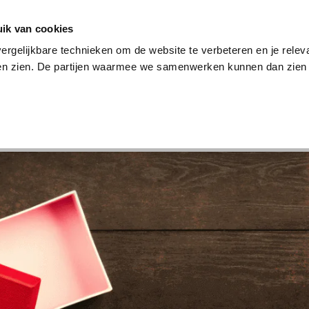
en
Internet en tv
Sim only
Lenen
Over ons
ik van cookies
ergelijkbare technieken om de website te verbeteren en je relev
ten zien. De partijen waarmee we samenwerken kunnen dan zien 
verzekering
Internet en tv
Sim only