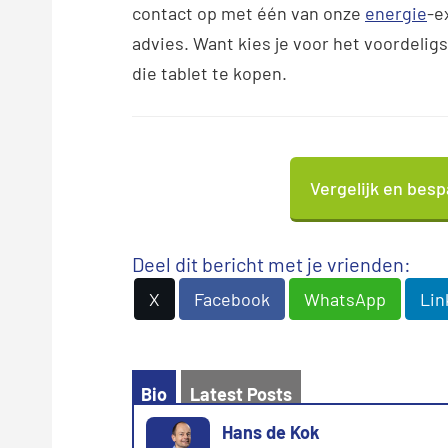
contact op met één van onze
energie
-e
advies. Want kies je voor het voordelig
die tablet te kopen.
Vergelijk en besp
Deel dit bericht met je vrienden:
X
Facebook
WhatsApp
Lin
Bio
Latest Posts
Hans de Kok