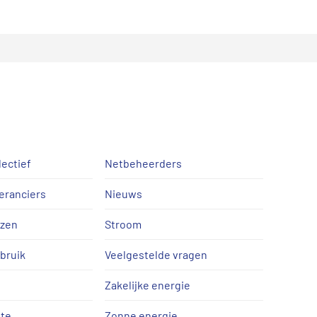
lectief
Netbeheerders
eranciers
Nieuws
jzen
Stroom
bruik
Veelgestelde vragen
Zakelijke energie
te
Zonne energie