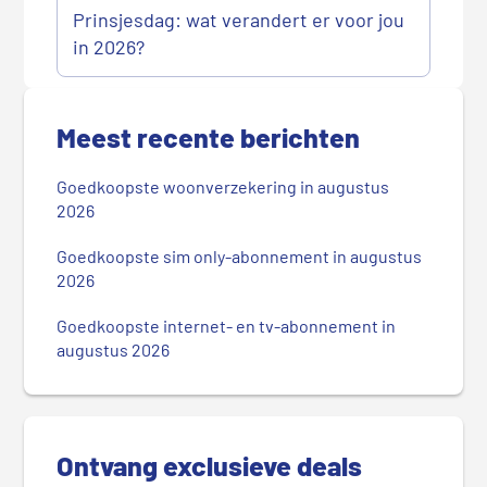
Prinsjesdag: wat verandert er voor jou
in 2026?
P
r
Meest recente berichten
i
m
Goedkoopste woonverzekering in augustus
a
2026
i
r
Goedkoopste sim only-abonnement in augustus
2026
e
S
Goedkoopste internet- en tv-abonnement in
i
augustus 2026
d
e
b
a
Ontvang exclusieve deals
r