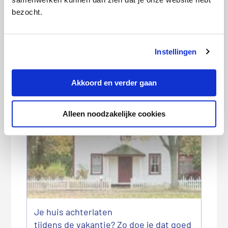
bezocht.
Instellingen
Akkoord en verder gaan
Op vakantie én toch besparen? Pauzeer
je abonnementen
Alleen noodzakelijke cookies
Je huis achterlaten
tijdens de vakantie? Zo doe je dat goed