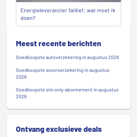
Energieleverancier failliet: wat moet ik
doen?
P
r
Meest recente berichten
i
m
Goedkoopste autoverzekering in augustus 2026
a
i
Goedkoopste woonverzekering in augustus
r
2026
e
Goedkoopste sim only-abonnement in augustus
S
2026
i
d
e
b
Ontvang exclusieve deals
a
r