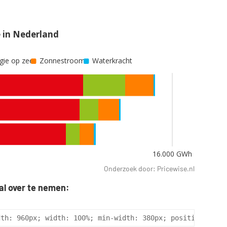
Onderzoek door: Pricewise.nl
al over te nemen:
dth: 960px; width: 100%; min-width: 380px; position: rel