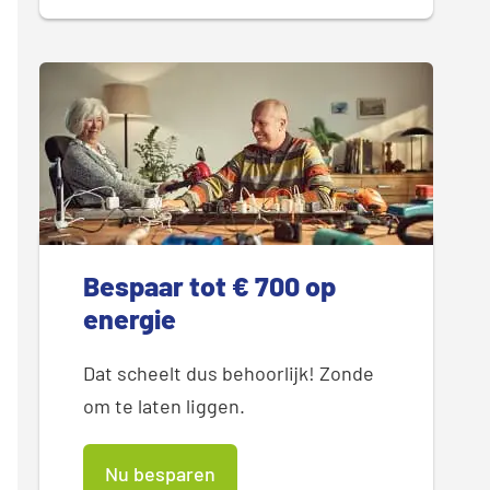
ative"><a style="text-decoration: none;" href="https://w
Bespaar tot € 700 op
energie
Dat scheelt dus behoorlijk! Zonde
om te laten liggen.
Nu besparen