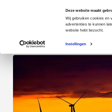
Door
Spring
Spring
naar
naar
naar
Energie
Verzekering
Deze website maakt gebru
de
de
de
Wij gebruiken cookies en v
hoofd
eerste
voettekst
advertenties te kunnen la
Energie
Auto
website hebt bezocht.
inhoud
sidebar
Instellingen