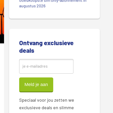
.
Goedkoopste sim only-abonnement in
r
augustus 2026
.
.
e
S
i
Ontvang exclusieve
d
deals
e
b
a
r
Speciaal voor jou zetten we
exclusieve deals en slimme