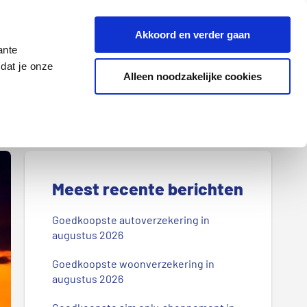
Z
Akkoord en verder gaan
o
ante
e
dat je onze
k
Alleen noodzakelijke cookies
Lenen
Wonen
d
o
o
r
P
o
r
Meest recente berichten
n
s
i
Goedkoopste autoverzekering in
b
augustus 2026
m
l
Goedkoopste woonverzekering in
a
o
augustus 2026
g
i