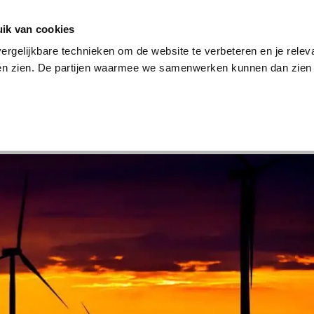
en
Internet en tv
Sim only
Lenen
Over ons
ik van cookies
ergelijkbare technieken om de website te verbeteren en je relev
ten zien. De partijen waarmee we samenwerken kunnen dan zien 
verzekering
Internet en tv
Sim only