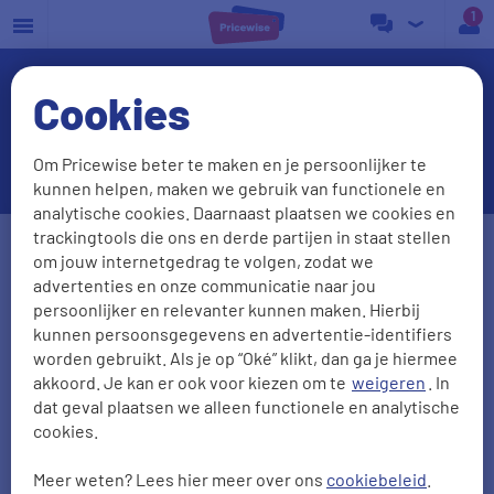
a
Cookies
Grijs gas: wat is het en
waarvoor gebruiken we het?
Om Pricewise beter te maken en je persoonlijker te
kunnen helpen, maken we gebruik van functionele en
analytische cookies. Daarnaast plaatsen we cookies en
Postcode
Huisnr. + Toev.
trackingtools die ons en derde partijen in staat stellen
om jouw internetgedrag te volgen, zodat we
advertenties en onze communicatie naar jou
persoonlijker en relevanter kunnen maken. Hierbij
Huidige leverancier
kunnen persoonsgegevens en advertentie-identifiers
worden gebruikt. Als je op “Oké” klikt, dan ga je hiermee
akkoord. Je kan er ook voor kiezen om te
weigeren
. In
dat geval plaatsen we alleen functionele en analytische
Aantal personen
Zonnepanelen
cookies.
0
1
2
3
4
5
Meer weten? Lees hier meer over ons
cookiebeleid
.