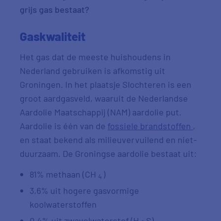
grijs gas bestaat?
Gaskwaliteit
Het gas dat de meeste huishoudens in
Nederland gebruiken is afkomstig uit
Groningen. In het plaatsje Slochteren is een
groot aardgasveld, waaruit de Nederlandse
Aardolie Maatschappij (NAM) aardolie put.
Aardolie is één van de
fossiele brandstoffen
,
en staat bekend als milieuvervuilend en niet-
duurzaam. De Groningse aardolie bestaat uit:
81% methaan (CH
)
4
3,6% uit hogere gasvormige
koolwaterstoffen
0.4% uit zwavelwaterstof (H
S)