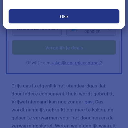
2000
kWh/jr
950
m3/jr
Ik heb geen gas
Oké
Verbruik
Verbruik zelf invullen
ophalen
Vergelijk je deals
Of wil je een
zakelijk energiecontract?
Grijs gas is eigenlijk het standaardgas dat
door iedere consument thuis wordt gebruikt.
Vrijwel niemand kan nog zonder
gas
. Gas
wordt namelijk gebruikt om mee te koken, de
geiser te verwarmen voor het douchen en de
verwarmingsketel. Weten we eigenlijk waaruit