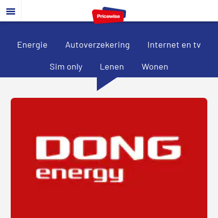
Door
Spring
Spring
naar
naar
naar
de
de
de
hoofd
eerste
voettekst
Energie
Autoverzekering
Internet en tv
inhoud
sidebar
Sim only
Lenen
Wonen