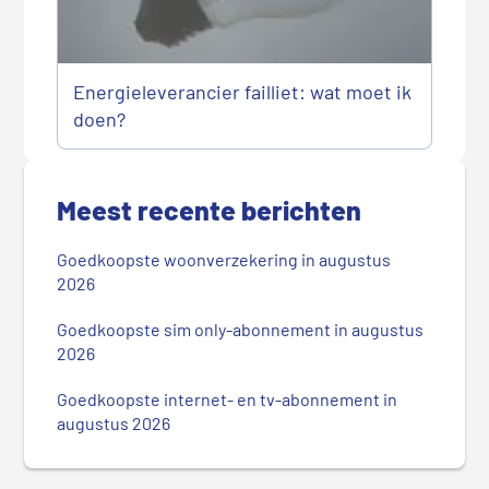
Energieleverancier failliet: wat moet ik
doen?
P
r
Meest recente berichten
i
m
Goedkoopste woonverzekering in augustus
a
2026
i
r
Goedkoopste sim only-abonnement in augustus
2026
e
S
Goedkoopste internet- en tv-abonnement in
i
augustus 2026
d
e
b