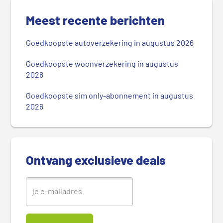
P
r
Meest recente berichten
i
m
Goedkoopste autoverzekering in augustus 2026
a
i
Goedkoopste woonverzekering in augustus
r
2026
e
Goedkoopste sim only-abonnement in augustus
S
2026
i
d
e
b
Ontvang exclusieve deals
a
r