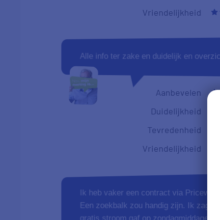
Vriendelijkheid
Alle info ter zake en duidelijk en overz
Aanbevelen
Duidelijkheid
Tevredenheid
Vriendelijkheid
Ik heb vaker een contract via Pricewise
Een zoekbalk zou handig zijn. Ik zag e
gratis stroom gaf op zondagmiddagen in