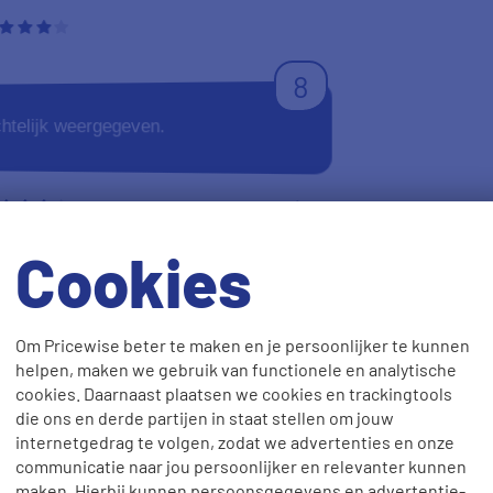
8
ichtelijk weergegeven.
Anoniem
19-07-2024
Cookies
Om Pricewise beter te maken en je persoonlijker te kunnen
helpen, maken we gebruik van functionele en analytische
8
cookies. Daarnaast plaatsen we cookies en trackingtools
die ons en derde partijen in staat stellen om jouw
 afgesloten. Tot nu toe tevreden.
internetgedrag te volgen, zodat we advertenties en onze
en paar dagen geleden dat BU
communicatie naar jou persoonlijker en relevanter kunnen
 de zomer. Vandaag kon ik dit item
maken. Hierbij kunnen persoonsgegevens en advertentie-