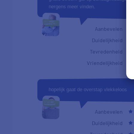
nergens meer vinden.
Aanbevelen
Duidelijkheid
Tevredenheid
Vriendelijkheid
hopelijk gaat de overstap vlekkeloos
Aanbevelen
Duidelijkheid