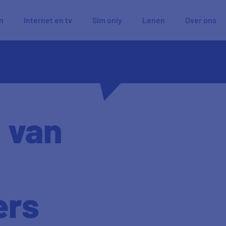
n
Internet en tv
Sim only
Lenen
Over ons
 van
ers