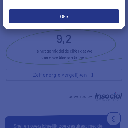
Tevredenheid
Duidelijkheid
Oké
9,2
is het gemiddelde cijfer dat we
van onze klanten krijgen
Zelf energie vergelijken
powered by
9
Snel en overzichtelijk zoekresultaat met de