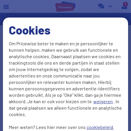
a
Cookies
Ervaringen van energie
Om Pricewise beter te maken en je persoonlijker te
overstappers vergelijken
kunnen helpen, maken we gebruik van functionele en
analytische cookies. Daarnaast plaatsen we cookies en
We waarderen het als onze klanten vertellen wat ze
trackingtools die ons en derde partijen in staat stellen
van ons vinden. Het liefst zien we natuurlijk dat je
om jouw internetgedrag te volgen, zodat we
advertenties en onze communicatie naar jou
tevreden bent, maar ook kritiek is welkom: daar
persoonlijker en relevanter kunnen maken. Hierbij
leren we van! Zo kunnen we je in de toekomst
kunnen persoonsgegevens en advertentie-identifiers
alleen maar beter van dienst zijn. Hieronder lees je
worden gebruikt. Als je op “Oké” klikt, dan ga je hiermee
38011
ervaringen met
onze energievergelijker
.
akkoord. Je kan er ook voor kiezen om te
weigeren
. In
dat geval plaatsen we alleen functionele en analytische
cookies.
NPS
Aanbevelen
Meer weten? Lees hier meer over ons
cookiebeleid
.