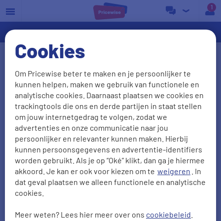
a
Cookies
Ervaringen internet en tv
Om Pricewise beter te maken en je persoonlijker te
vergelijken
kunnen helpen, maken we gebruik van functionele en
analytische cookies. Daarnaast plaatsen we cookies en
We waarderen het als onze klanten vertellen wat ze
trackingtools die ons en derde partijen in staat stellen
van ons vinden. We zijn trots op wat we doen. Maar
om jouw internetgedrag te volgen, zodat we
advertenties en onze communicatie naar jou
ook kritiek is welkom: daar leren we van! Zo
persoonlijker en relevanter kunnen maken. Hierbij
kunnen we je in de toekomst alleen maar beter van
kunnen persoonsgegevens en advertentie-identifiers
dienst zijn. Hieronder lees je
7561
ervaringen van
worden gebruikt. Als je op “Oké” klikt, dan ga je hiermee
onze klanten met internet en tv vergelijken.
akkoord. Je kan er ook voor kiezen om te
weigeren
. In
dat geval plaatsen we alleen functionele en analytische
cookies.
Duidelijkheid
Aanbevelen
Meer weten? Lees hier meer over ons
cookiebeleid
.