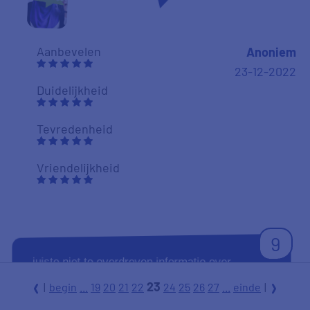
Aanbevelen
Anoniem
23-12-2022
Duidelijkheid
Tevredenheid
Vriendelijkheid
9
juiste niet te overdreven informatie over
product!!
23
|
begin
...
19
20
21
22
24
25
26
27
...
einde
|
l
r