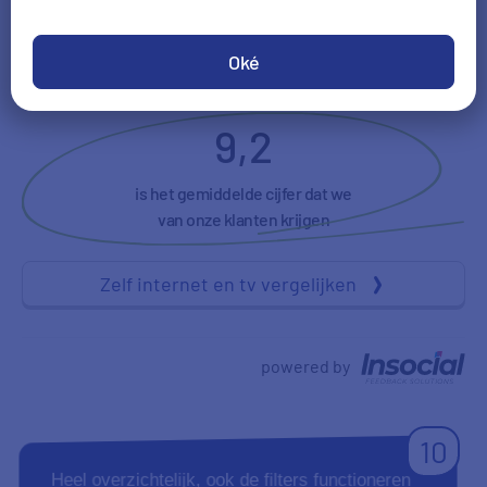
Vriendelijkheid
NPS
Oké
9,2
is het gemiddelde cijfer dat we
van onze klanten krijgen
Zelf internet en tv vergelijken
powered by
10
Heel overzichtelijk, ook de filters functioneren