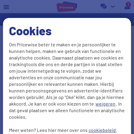
a
Cookies
Ervaringen internet en tv
Om Pricewise beter te maken en je persoonlijker te
vergelijken
kunnen helpen, maken we gebruik van functionele en
analytische cookies. Daarnaast plaatsen we cookies en
We waarderen het als onze klanten vertellen wat ze
trackingtools die ons en derde partijen in staat stellen
van ons vinden. We zijn trots op wat we doen. Maar
om jouw internetgedrag te volgen, zodat we
advertenties en onze communicatie naar jou
ook kritiek is welkom: daar leren we van! Zo
persoonlijker en relevanter kunnen maken. Hierbij
kunnen we je in de toekomst alleen maar beter van
kunnen persoonsgegevens en advertentie-identifiers
dienst zijn. Hieronder lees je
7561
ervaringen van
worden gebruikt. Als je op “Oké” klikt, dan ga je hiermee
onze klanten met internet en tv vergelijken.
akkoord. Je kan er ook voor kiezen om te
weigeren
. In
dat geval plaatsen we alleen functionele en analytische
cookies.
Duidelijkheid
Aanbevelen
Meer weten? Lees hier meer over ons
cookiebeleid
.