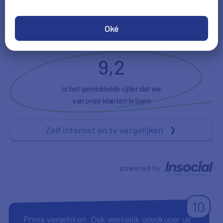
Vriendelijkheid
NPS
Oké
9,2
is het gemiddelde cijfer dat we
van onze klanten krijgen
Zelf internet en tv vergelijken
powered by
10
Prima vergelijken. Ook werkelijk goedkoper uit