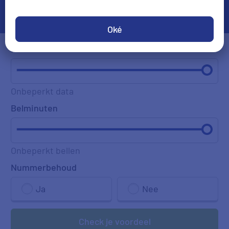
Oké
Databundel
Onbeperkt data
Belminuten
Onbeperkt bellen
Nummerbehoud
Ja
Nee
Check je voordeel