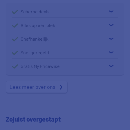
kort: Me
weer duurder geworden?&#160; De
je blijv
kosten van onderdelen zoals
Scherpe deals
[&#8230
[&#8230;]
Alles op één plek
Onafhankelijk
Snel geregeld
Gratis My Pricewise
Lees meer over ons
Zojuist
overgestapt