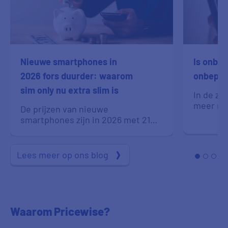
Nieuwe smartphones in
Is onbep
2026 fors duurder: waarom
onbeper
sim only nu extra slim is
In de z
meer mob
De prijzen van nieuwe
streame
smartphones zijn in 2026 met 21%
films&#
gestegen ten opzichte
camping
van&#160;vorig
Google&
jaar.&#160;Daardoor&#160;kan&#160;het
Lees meer op ons blog
onbeken
slimmer zijn om je huidige toestel
naviger
nog even te houden en over te
vakanti
stappen op een
thuisfro
sim&#160;only&#160;abonnement,
met onbe
in plaats van een nieuw toestel
Waarom Pricewise?
ideaal. 
met abonnement te kopen.&#160;
ook écht
Waarom zijn smartphones dit jaar