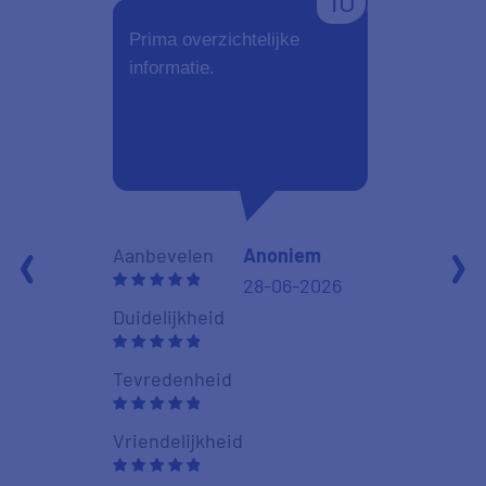
10
Prima overzichtelijke
Fijne duidel
informatie.
site. Simpe
Aanbevelen
Anoniem
Aanbevelen
28-06-2026
Duidelijkheid
Duidelijkheid
Tevredenheid
Tevredenhei
Vriendelijkheid
Vriendelijkhe