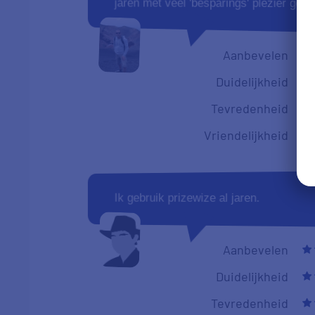
jaren met veel 'besparings' plezier geb
Aanbevelen
Duidelijkheid
Tevredenheid
Vriendelijkheid
Ik gebruik prizewize al jaren.
Aanbevelen
Duidelijkheid
Tevredenheid