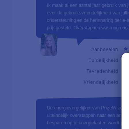
Ik maak al een aantal jaar gebruik van 
over de gebruiksvriendelijkheid van jull
ondersteuning en de herinnering per e-m
prijsgesteld. Overstappen was nog nooi
Aanbevelen
Duidelijkheid
Tevredenheid
Vriendelijkheid
De energievergelijker van PrizeWize is 
uiteindelijk overstappen naar een ande
besparen op je energielasten wordt perf