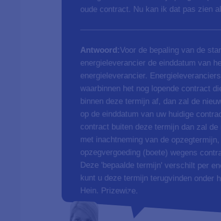
oude contract. Nu kan ik dat pas zien a
Voor de bepaling van de sta
Deze 'bepaalde termijn' verschilt p
kunt u deze termijn terugvinden on
Antwoord:
energieleverancier de einddatum van he
energieleverancier. Energieleverancier
waarbinnen het nog lopende contract die
binnen deze termijn af, dan zal de nie
op de einddatum van uw huidige contra
contract buiten deze termijn dan zal de
met inachtneming van de opzegtermijn
opzegvergoeding (boete) wegens contra
Hein. Prizewize.