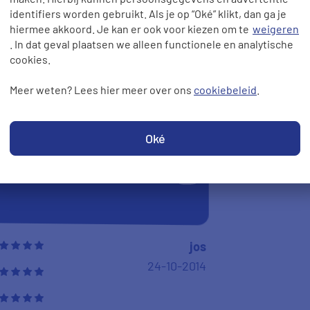
ruik van de diensten van PrizeWize.
identifiers worden gebruikt. Als je op “Oké” klikt, dan ga je
hiermee akkoord. Je kan er ook voor kiezen om te
weigeren
. In dat geval plaatsen we alleen functionele en analytische
Joost
cookies.
24-10-2014
Meer weten? Lees hier meer over ons
cookiebeleid
.
Oké
10
jos
24-10-2014