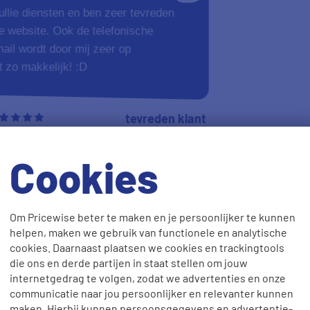
jullie diensten en ben zeer tevreden
ie website. Ook de telefonische
ail wordt door mij zeer op
t zo makkelijk! :D
tevreden klant
24-10-2014
Cookies
Om Pricewise beter te maken en je persoonlijker te kunnen
10
helpen, maken we gebruik van functionele en analytische
cookies. Daarnaast plaatsen we cookies en trackingtools
helder en overzichtelijk. Het
die ons en derde partijen in staat stellen om jouw
re leverancier om zodoende te
internetgedrag te volgen, zodat we advertenties en onze
communicatie naar jou persoonlijker en relevanter kunnen
ect geregeld. Ik maak al enkele
maken. Hierbij kunnen persoonsgegevens en advertentie-