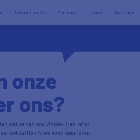
en
Internet en tv
Sim only
Lenen
Over ons
n onze
er ons?
en wat ze van ons vinden. Het liefst
aar ook kritiek is welkom: daar leren