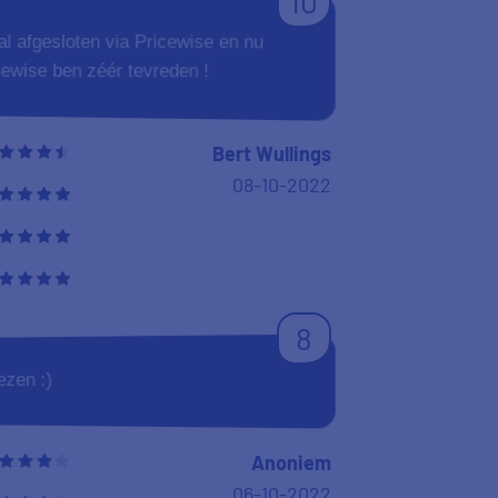
10
l afgesloten via Pricewise en nu
ewise ben zéér tevreden !
Bert Wullings
08-10-2022
8
ezen :)
Anoniem
06-10-2022