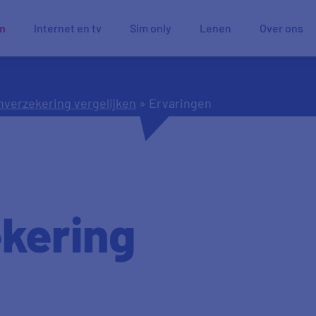
en
Internet en tv
Sim only
Lenen
Over ons
verzekering vergelijken
»
Ervaringen
n
kering
n