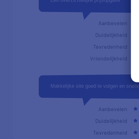
Een overzichtelijke prijsopgave
Aanbevelen
Duidelijkheid
Tevredenheid
Vriendelijkheid
Makkelijke site goed te volgen en snel
Aanbevelen
Duidelijkheid
Tevredenheid