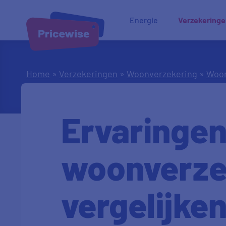
Energie
Verzekering
Home
»
Verzekeringen
»
Woonverzekering
»
Woon
Ervaringe
woonverze
vergelijke