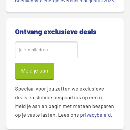
Goedkoopste energieleverancier augustus 2026
i
d
e
b
Ontvang exclusieve deals
a
r
Speciaal voor jou zetten we exclusieve
deals en slimme bespaartips op een rij.
Meld je aan en begin met meteen besparen
op je vaste lasten. Lees ons
privacybeleid
.