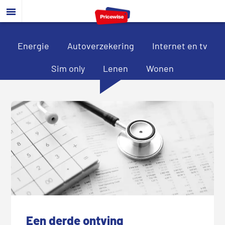
Door
Spring
Spring
naar
naar
naar
de
de
de
hoofd
eerste
voettekst
Energie
Autoverzekering
Internet en tv
inhoud
sidebar
Sim only
Lenen
Wonen
Een derde ontving