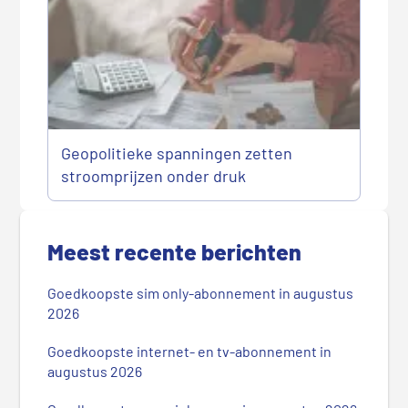
Geopolitieke spanningen zetten
stroomprijzen onder druk
P
r
Meest recente berichten
i
m
Goedkoopste sim only-abonnement in augustus
a
2026
i
r
Goedkoopste internet- en tv-abonnement in
augustus 2026
e
S