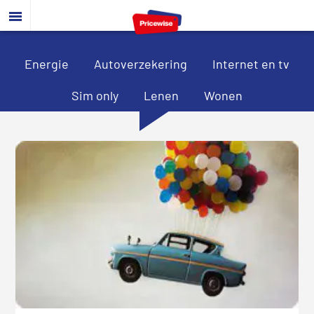
Door
Spring
Spring
naar
naar
naar
de
de
de
hoofd
eerste
voettekst
Energie
Autoverzekering
Internet en tv
inhoud
sidebar
Sim only
Lenen
Wonen