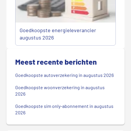
Goedkoopste energieleverancier
augustus 2026
P
r
Meest recente berichten
i
m
Goedkoopste autoverzekering in augustus 2026
a
i
Goedkoopste woonverzekering in augustus
r
2026
e
Goedkoopste sim only-abonnement in augustus
S
2026
i
d
e