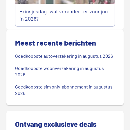
Prinsjesdag: wat verandert er voor jou
in 2026?
P
r
Meest recente berichten
i
m
Goedkoopste autoverzekering in augustus 2026
a
i
Goedkoopste woonverzekering in augustus
r
2026
e
Goedkoopste sim only-abonnement in augustus
S
2026
i
d
e
b
Ontvang exclusieve deals
a