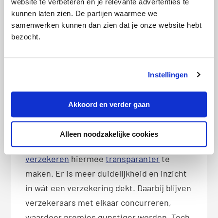
website te verbeteren en je relevante advertenties te
Verzekeringen moet bij de verzekerde
kunnen laten zien. De partijen waarmee we
samenwerken kunnen dan zien dat je onze website hebt
passen. Kwaliteitsaanduidingen als het
bezocht.
Keurmerk zorgen hier voor.
Vergelijkingssites als Pricewise
Instellingen
helpen
Om het voor iedereen makkelijker te
Akkoord en verder gaan
maken om door de wirwar van polissen de
juiste verzekering te vinden, bestaan er
Alleen noodzakelijke cookies
vergelijkingssites. En om
verzekeren
hiermee
transparanter
te
maken. Er is meer duidelijkheid en inzicht
in wát een verzekering dekt. Daarbij blijven
verzekeraars met elkaar concurreren,
waardoor premies gunstiger worden. Toch