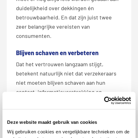
duidelijkheid over dekkingen én
betrouwbaarheid. En dat zijn juist twee
zeer belangrijke vereisten van
consumenten.
Blijven schaven en verbeteren
Dat het vertrouwen langzaam stijgt,
betekent natuurlijk niet dat verzekeraars
niet moeten blijven schaven aan hun
contact, informatieverstrekking en
integriteit naar de klanten. De klant moet
voorop staan,
zoals Sticks zegt
.
Verzekeraars moeten ons, als consument,
Deze website maakt gebruik van cookies
wegwijs maken door de wirwar van
Wij gebruiken cookies en vergelijkbare technieken om de
polissen en niet alles aanbieden.