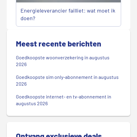
Energieleverancier failliet: wat moet ik
doen?
P
r
Meest recente berichten
i
m
Goedkoopste woonverzekering in augustus
a
2026
i
r
Goedkoopste sim only-abonnement in augustus
2026
e
S
Goedkoopste internet- en tv-abonnement in
i
augustus 2026
d
e
b
a
Ontvang exclusieve deals
r