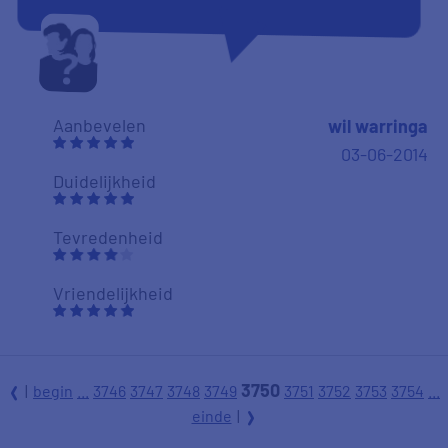
Aanbevelen
wil warringa
03-06-2014
Duidelijkheid
Tevredenheid
Vriendelijkheid
3750
|
begin
...
3746
3747
3748
3749
3751
3752
3753
3754
...
l
9
einde
|
r
goed en overzichtelijk en makkelijk telefonisch