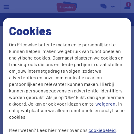
a
Cookies
Ervaringen van energie
Om Pricewise beter te maken en je persoonlijker te
overstappers vergelijken
kunnen helpen, maken we gebruik van functionele en
analytische cookies. Daarnaast plaatsen we cookies en
We waarderen het als onze klanten vertellen wat ze
trackingtools die ons en derde partijen in staat stellen
van ons vinden. Het liefst zien we natuurlijk dat je
om jouw internetgedrag te volgen, zodat we
advertenties en onze communicatie naar jou
tevreden bent, maar ook kritiek is welkom: daar
persoonlijker en relevanter kunnen maken. Hierbij
leren we van! Zo kunnen we je in de toekomst
kunnen persoonsgegevens en advertentie-identifiers
alleen maar beter van dienst zijn. Hieronder lees je
worden gebruikt. Als je op “Oké” klikt, dan ga je hiermee
38011
ervaringen met
onze energievergelijker
.
akkoord. Je kan er ook voor kiezen om te
weigeren
. In
dat geval plaatsen we alleen functionele en analytische
cookies.
NPS
Aanbevelen
Meer weten? Lees hier meer over ons
cookiebeleid
.