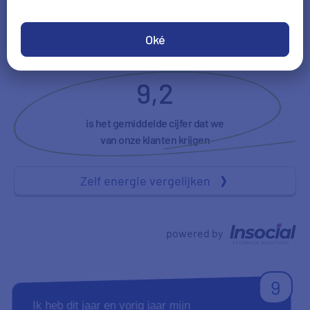
Tevredenheid
Duidelijkheid
Oké
9,2
is het gemiddelde cijfer dat we
van onze klanten krijgen
Zelf energie vergelijken
powered by
9
Ik heb dit jaar en vorig jaar mijn