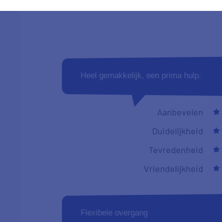
Vriendelijkheid
Ben blij dat jullie erbij. En niet eens zo 
Aanbevelen
Duidelijkheid
Tevredenheid
Vriendelijkheid
Ik vind het een prima en overzichtelijke 
goed geregeld wordt zowel het opzeggen