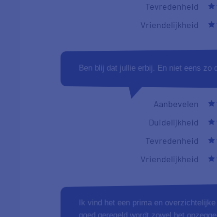
Aanbevelen
Duidelijkheid
Tevredenheid
Vriendelijkheid
Het is een duidelijke site. Helder is we
energieleveranciers bieden, ook hoe ze 
de verschillen in maandelijkse tarieven
switch al 3 jaar via prizewize.
Aanbevelen
Duidelijkheid
Tevredenheid