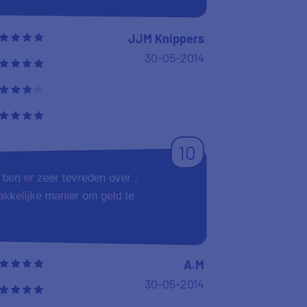
leverancier.
Peter
Bakhuisen
30-05-2014
9
 gebruikt en deze vond ik super!
 heb ik ook even gekeken op de site
 heb en ik heb geen fouten in de
 Via deze site heb ik me dan ook