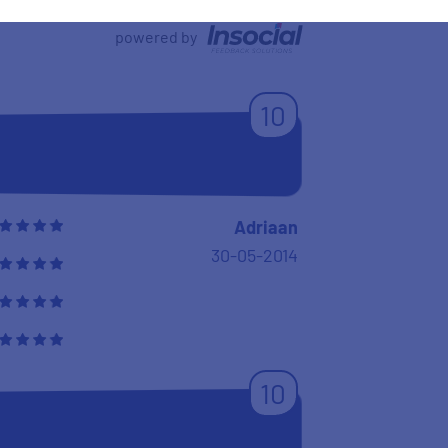
10
duur
Mathew van
dort
30-05-2014
8
site en ik ga er vanuit dat alles
 bij de oude energieleverancier