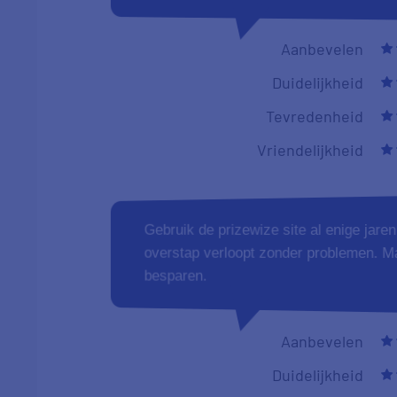
als het aanvragen bij de nieuwe energie
Aanbevelen
Duidelijkheid
Tevredenheid
Vriendelijkheid
Door mij is alléén de energievergelijker
Heel gemakkelijk in gebruik. Natuurlijk
van Essent waar ik mijn energie besteld
gegevens van PrizeWize kunnen vinden.
aangemeld.... Vanwege het gemak.