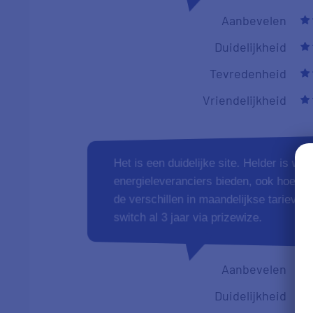
Aanbevelen
Duidelijkheid
Tevredenheid
Vriendelijkheid
Ik heb zojuist m'n mening gegeven: een
mogelijkheid kreeg om voor de iPad te g
Aanbevelen
Duidelijkheid
Tevredenheid