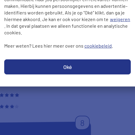
10
at ik bijna blindelings 1x per jaar
om minimaal 1 jaar trouw te zijn aan
elregel houden werkt in jouw
én jaar is heel wat gemakkelijker
. PrizeWize is een échte aanrader!
!
Arie A te B
28-05-2014