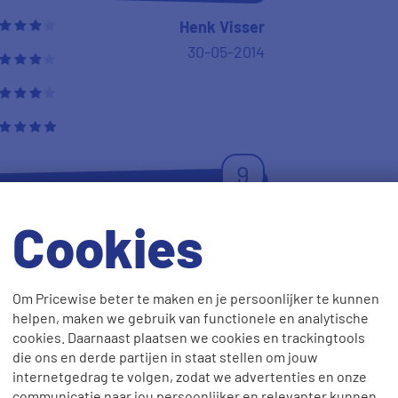
arie
28-05-2014
10
 10!! Maar omdat ik niet de
aan, doe ik het alsnog :-((
Arie A te B
28-05-2014