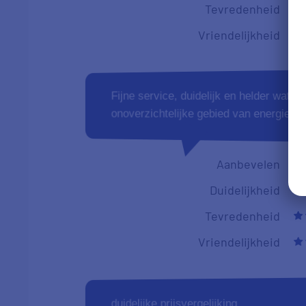
Vriendelijkheid
Ik heb al zo vaak de overstap gemaakt, d
vergelijk. Wel vind ik het altijd netjes 
een leverancier. Gewoon je aan deze sp
voordeel. Het vergelijken van telkens é
dan dat je met gebroken periodes werkt
Of je 't nou geloofd of niet. DOEN DUS!
Aanbevelen
Duidelijkheid
Tevredenheid
Vriendelijkheid