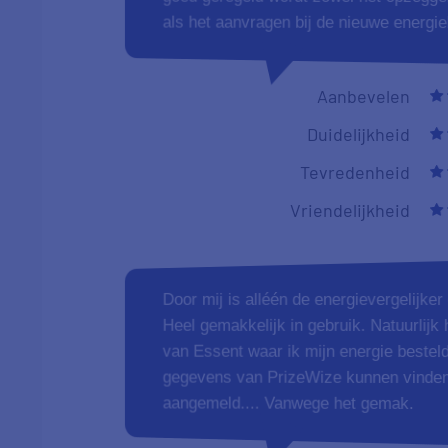
Vriendelijkheid
Fijne service, duidelijk en helder wat be
onoverzichtelijke gebied van energiepri
Aanbevelen
Duidelijkheid
Tevredenheid
Vriendelijkheid
duidelijke prijsvergelijking