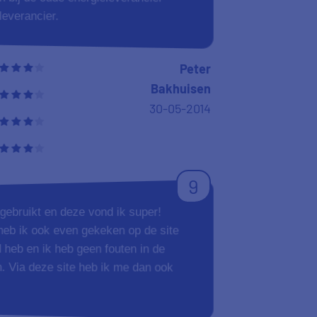
identifiers worden gebruikt. Als je op “Oké” klikt, dan ga je
hiermee akkoord. Je kan er ook voor kiezen om te
weigeren
. In dat geval plaatsen we alleen functionele en analytische
9
cookies.
treft tarieven: knap hoe het
Meer weten? Lees hier meer over ons
cookiebeleid
.
jzen inzichtelijk wordt gemaakt.
Oké
Jelle de Vrijer
29-05-2014
8