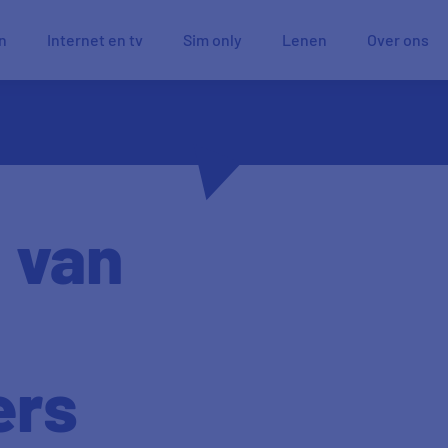
n
Internet en tv
Sim only
Lenen
Over ons
 van
ers