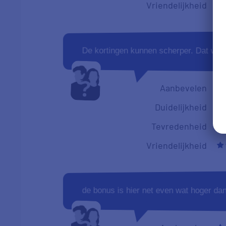
Vriendelijkheid
De kortingen kunnen scherper. Dat war
Aanbevelen
Duidelijkheid
Tevredenheid
Vriendelijkheid
de bonus is hier net even wat hoger dan