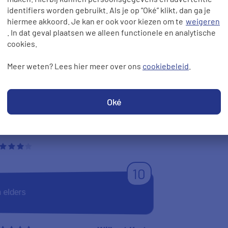
identifiers worden gebruikt. Als je op “Oké” klikt, dan ga je
hiermee akkoord. Je kan er ook voor kiezen om te
weigeren
9
. In dat geval plaatsen we alleen functionele en analytische
cookies.
en ze vroeger ook.
Meer weten? Lees hier meer over ons
cookiebeleid
.
Ferry
Oké
28-05-2014
10
 elders