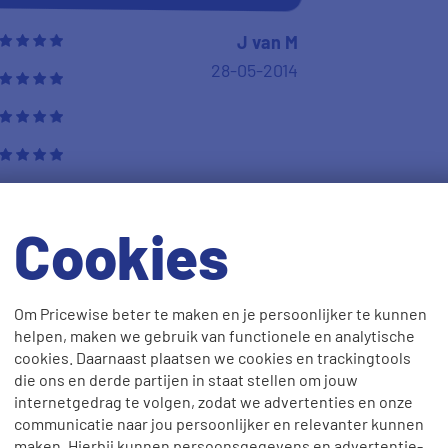
J van M
28-05-2014
10
Cookies
te woord gestaan door de
Om Pricewise beter te maken en je persoonlijker te kunnen
helpen, maken we gebruik van functionele en analytische
Jan Jonkeren
cookies. Daarnaast plaatsen we cookies en trackingtools
28-05-2014
die ons en derde partijen in staat stellen om jouw
internetgedrag te volgen, zodat we advertenties en onze
communicatie naar jou persoonlijker en relevanter kunnen
maken. Hierbij kunnen persoonsgegevens en advertentie-