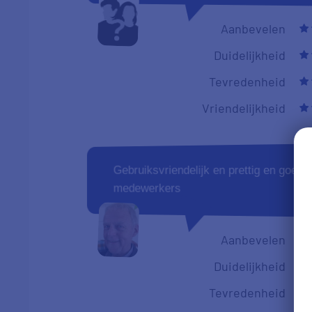
Aanbevelen
Duidelijkheid
Tevredenheid
Vriendelijkheid
Gebruiksvriendelijk en prettig en goed 
medewerkers
Aanbevelen
Duidelijkheid
Tevredenheid