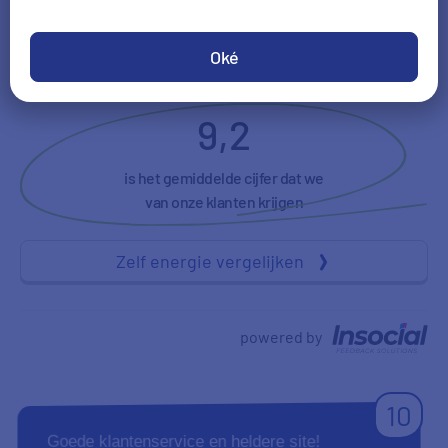
Tevredenheid
Duidelijkheid
Oké
9,2
is het gemiddelde cijfer dat we
van onze klanten krijgen
Zelf energie vergelijken
powered by
10
Goede klantenservice en heldere site!