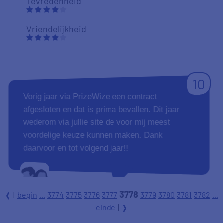
Tevredenheid
Vriendelijkheid
10
Vorig jaar via PrizeWize een contract
afgesloten en dat is prima bevallen. Dit jaar
wederom via jullie site de voor mij meest
voordelige keuze kunnen maken. Dank
daarvoor en tot volgend jaar!!
3778
|
begin
...
3774
3775
3776
3777
3779
3780
3781
3782
...
l
einde
|
r
Aanbevelen
Hugo