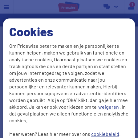
a
Cookies
Ervaringen van energie
Om Pricewise beter te maken en je persoonlijker te
overstappers vergelijken
kunnen helpen, maken we gebruik van functionele en
analytische cookies. Daarnaast plaatsen we cookies en
We waarderen het als onze klanten vertellen wat ze
trackingtools die ons en derde partijen in staat stellen
van ons vinden. Het liefst zien we natuurlijk dat je
om jouw internetgedrag te volgen, zodat we
advertenties en onze communicatie naar jou
tevreden bent, maar ook kritiek is welkom: daar
persoonlijker en relevanter kunnen maken. Hierbij
leren we van! Zo kunnen we je in de toekomst
kunnen persoonsgegevens en advertentie-identifiers
alleen maar beter van dienst zijn. Hieronder lees je
worden gebruikt. Als je op “Oké” klikt, dan ga je hiermee
38011
ervaringen met
onze energievergelijker
.
akkoord. Je kan er ook voor kiezen om te
weigeren
. In
dat geval plaatsen we alleen functionele en analytische
cookies.
NPS
Aanbevelen
Meer weten? Lees hier meer over ons
cookiebeleid
.