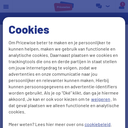
a
Cookies
Ervaringen van energie
Om Pricewise beter te maken en je persoonlijker te
overstappers vergelijken
kunnen helpen, maken we gebruik van functionele en
analytische cookies. Daarnaast plaatsen we cookies en
We waarderen het als onze klanten vertellen wat ze
trackingtools die ons en derde partijen in staat stellen
van ons vinden. Het liefst zien we natuurlijk dat je
om jouw internetgedrag te volgen, zodat we
advertenties en onze communicatie naar jou
tevreden bent, maar ook kritiek is welkom: daar
persoonlijker en relevanter kunnen maken. Hierbij
leren we van! Zo kunnen we je in de toekomst
kunnen persoonsgegevens en advertentie-identifiers
alleen maar beter van dienst zijn. Hieronder lees je
worden gebruikt. Als je op “Oké” klikt, dan ga je hiermee
38011
ervaringen met
onze energievergelijker
.
akkoord. Je kan er ook voor kiezen om te
weigeren
. In
dat geval plaatsen we alleen functionele en analytische
cookies.
NPS
Aanbevelen
Meer weten? Lees hier meer over ons
cookiebeleid
.