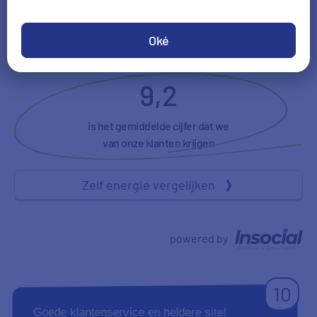
Tevredenheid
Duidelijkheid
Oké
9,2
is het gemiddelde cijfer dat we
van onze klanten krijgen
Zelf energie vergelijken
powered by
10
Goede klantenservice en heldere site!