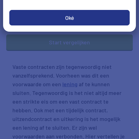
Burgerlijke staat
Oké
Start vergelijken
Vaste contracten zijn tegenwoordig niet
vanzelfsprekend. Voorheen was dit een
voorwaarde om een
lening
af te kunnen
sluiten. Tegenwoordig is het niet altijd meer
een strikte eis om een vast contract te
hebben. Ook met een tijdelijk contract,
uitzendcontract en uitkering is het mogelijk
een lening af te sluiten. Er zijn wel
voorwaarden aan verbonden. Hier vertellen je