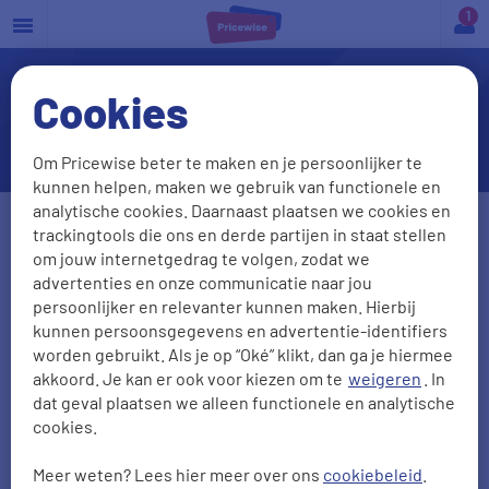
a
Cookies
Kan ik lenen zonder vast
contract?
Om Pricewise beter te maken en je persoonlijker te
kunnen helpen, maken we gebruik van functionele en
analytische cookies. Daarnaast plaatsen we cookies en
Leendoel
trackingtools die ons en derde partijen in staat stellen
om jouw internetgedrag te volgen, zodat we
advertenties en onze communicatie naar jou
persoonlijker en relevanter kunnen maken. Hierbij
Leenbedrag
kunnen persoonsgegevens en advertentie-identifiers
worden gebruikt. Als je op “Oké” klikt, dan ga je hiermee
akkoord. Je kan er ook voor kiezen om te
weigeren
. In
dat geval plaatsen we alleen functionele en analytische
Geboortedatum
cookies.
DD-MM-JJJJ
Meer weten? Lees hier meer over ons
cookiebeleid
.