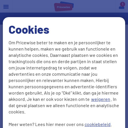
a
Cookies
Wat zeggen onze klanten over
Om Pricewise beter te maken en je persoonlijker te
ons?
kunnen helpen, maken we gebruik van functionele en
analytische cookies. Daarnaast plaatsen we cookies en
We waarderen het als onze klanten vertellen wat ze
trackingtools die ons en derde partijen in staat stellen
van ons vinden. Het liefst zien we natuurlijk dat je
om jouw internetgedrag te volgen, zodat we
advertenties en onze communicatie naar jou
tevreden bent, maar ook kritiek is welkom: daar
persoonlijker en relevanter kunnen maken. Hierbij
leren we van! Zo kunnen we je in de toekomst
kunnen persoonsgegevens en advertentie-identifiers
alleen maar beter van dienst zijn. Hieronder lees je
worden gebruikt. Als je op “Oké” klikt, dan ga je hiermee
41279
ervaringen met onze vergelijkers.
akkoord. Je kan er ook voor kiezen om te
weigeren
. In
dat geval plaatsen we alleen functionele en analytische
cookies.
NPS
Aanbevelen
Meer weten? Lees hier meer over ons
cookiebeleid
.