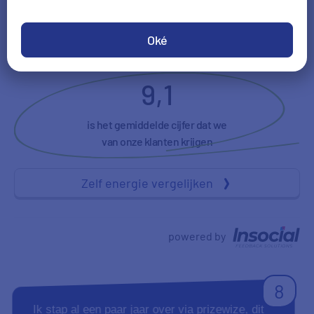
Tevredenheid
Duidelijkheid
Oké
9,1
is het gemiddelde cijfer dat we
van onze klanten krijgen
Zelf energie vergelijken
powered by
8
Ik stap al een paar jaar over via prizewize, dit