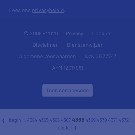
Lees ons
privacybeleid
.
© 2008 - 2026
Privacy
Cookies
Disclaimer
Dienstenwijzer
Algemene voorwaarden
KvK 61737747
AFM 12017061
Toon servicecode
4368
|
begin
...
4364
4365
4366
4367
4369
4370
4371
4372
...
l
einde
|
r