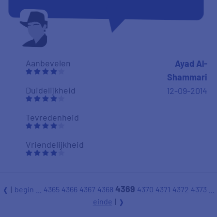
Aanbevelen
Ayad Al-
Shammari
Duidelijkheid
12-09-2014
Tevredenheid
Vriendelijkheid
4369
|
begin
...
4365
4366
4367
4368
4370
4371
4372
4373
...
l
9
einde
|
r
Alles was prima te vinden, complimenten.