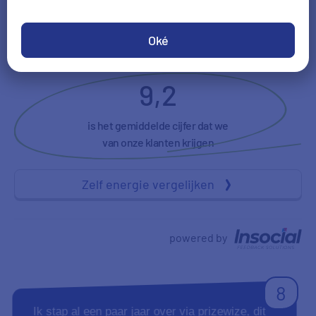
Duidelijkheid
NPS
Oké
9,2
is het gemiddelde cijfer dat we
van onze klanten krijgen
Zelf energie vergelijken
powered by
8
Ik stap al een paar jaar over via prizewize, dit