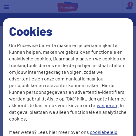
a
Cookies
Wat zeggen onze klanten over
Om Pricewise beter te maken en je persoonlijker te
ons?
kunnen helpen, maken we gebruik van functionele en
analytische cookies. Daarnaast plaatsen we cookies en
We waarderen het als onze klanten vertellen wat ze
trackingtools die ons en derde partijen in staat stellen
van ons vinden. Het liefst zien we natuurlijk dat je
om jouw internetgedrag te volgen, zodat we
advertenties en onze communicatie naar jou
tevreden bent, maar ook kritiek is welkom: daar
persoonlijker en relevanter kunnen maken. Hierbij
leren we van! Zo kunnen we je in de toekomst
kunnen persoonsgegevens en advertentie-identifiers
alleen maar beter van dienst zijn. Hieronder lees je
worden gebruikt. Als je op “Oké” klikt, dan ga je hiermee
44790
ervaringen met onze vergelijkers.
akkoord. Je kan er ook voor kiezen om te
weigeren
. In
dat geval plaatsen we alleen functionele en analytische
cookies.
Aanbevelen
Vriendelijkheid
Meer weten? Lees hier meer over ons
cookiebeleid
.