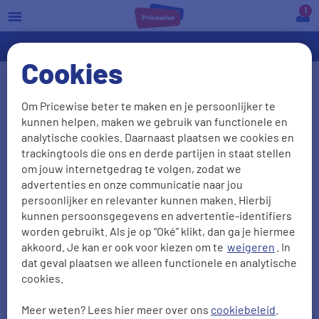
a
Cookies
Wat zeggen onze klanten over
Om Pricewise beter te maken en je persoonlijker te
ons?
kunnen helpen, maken we gebruik van functionele en
analytische cookies. Daarnaast plaatsen we cookies en
We waarderen het als onze klanten vertellen wat ze
trackingtools die ons en derde partijen in staat stellen
van ons vinden. Het liefst zien we natuurlijk dat je
om jouw internetgedrag te volgen, zodat we
advertenties en onze communicatie naar jou
tevreden bent, maar ook kritiek is welkom: daar
persoonlijker en relevanter kunnen maken. Hierbij
leren we van! Zo kunnen we je in de toekomst
kunnen persoonsgegevens en advertentie-identifiers
alleen maar beter van dienst zijn. Hieronder lees je
worden gebruikt. Als je op “Oké” klikt, dan ga je hiermee
44790
ervaringen met onze vergelijkers.
akkoord. Je kan er ook voor kiezen om te
weigeren
. In
dat geval plaatsen we alleen functionele en analytische
cookies.
Aanbevelen
Vriendelijkheid
Meer weten? Lees hier meer over ons
cookiebeleid
.