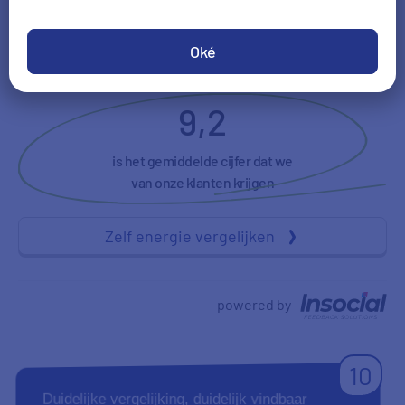
Duidelijkheid
NPS
Oké
9,2
is het gemiddelde cijfer dat we
van onze klanten krijgen
Zelf energie vergelijken
powered by
10
Duidelijke vergelijking, duidelijk vindbaar