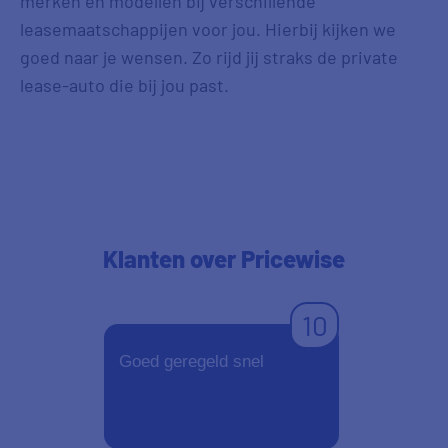
merken en modellen bij verschillende
leasemaatschappijen voor jou. Hierbij kijken we
goed naar je wensen. Zo rijd jij straks de private
lease-auto die bij jou past.
Klanten
over Pricewise
10
Goed geregeld snel
Zelfs een di
kon de aanv
Dat lukte nie
Ben hier bli