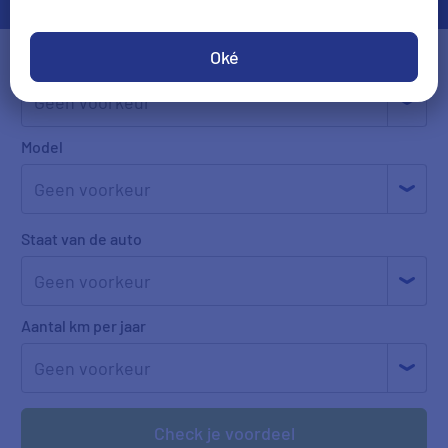
Oké
Merk
Model
Staat van de auto
Aantal km per jaar
Check je voordeel