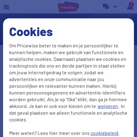
a
Cookies
Stipte
Om Pricewise beter te maken en je persoonlijker te
kunnen helpen, maken we gebruik van functionele en
Postcode
Huisnr + Toev.
analytische cookies. Daarnaast plaatsen we cookies en
trackingtools die ons en derde partijen in staat stellen
om jouw internetgedrag te volgen, zodat we
advertenties en onze communicatie naar jou
Wat wil je vergelijken?
persoonlijker en relevanter kunnen maken. Hierbij
kunnen persoonsgegevens en advertentie-identifiers
Internet
,
Televisie
worden gebruikt. Als je op “Oké” klikt, dan ga je hiermee
akkoord. Je kan er ook voor kiezen om te
weigeren
. In
Ik zit nu bij
dat geval plaatsen we alleen functionele en analytische
cookies.
Meer weten? Lees hier meer over ons
cookiebeleid
.