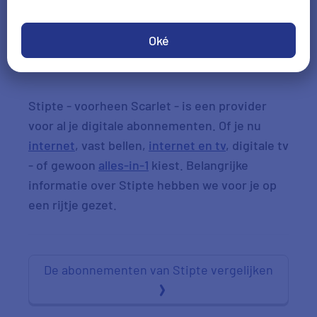
Check je voordeel
Oké
Help mij kiezen
Stipte - voorheen Scarlet - is een provider
voor al je digitale abonnementen. Of je nu
internet
, vast bellen,
internet en tv
, digitale tv
- of gewoon
alles-in-1
kiest. Belangrijke
informatie over Stipte hebben we voor je op
een rijtje gezet.
De abonnementen van Stipte vergelijken