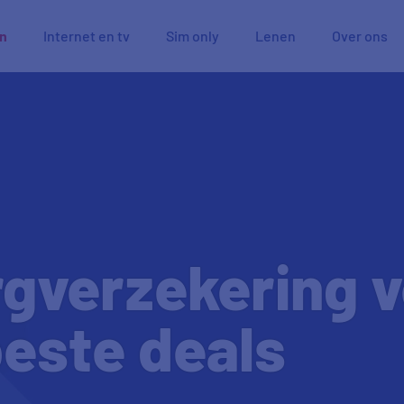
en
Internet en tv
Sim only
Lenen
Over ons
gverzekering v
este deals