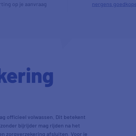
rting op je aanvraag
nergens goedkop
kering
dag officieel volwassen. Dit betekent
onder bijrijder mag rijden na het
gen zorgverzekering afsluiten. Voor je