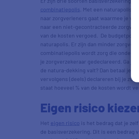
Er zijn drie soorten basisverzekeringen
combinatiepolis
. Met een naturapolis kr
naar zorgverleners gaat waarmee je verz
naar een niet-gecontracteerde zorgver
van de kosten vergoed. De budgetpolis is
naturapolis. Er zijn dan minder zorgverl
combinatiepolis wordt zorg die onder de
je zorgverzekeraar gedeclareerd. Ga je 
de natura-dekking valt? Dan betaal je de
vervolgens (deels) declareren bij je zor
staat hoeveel % van de kosten wordt v
Eigen risico kieze
Het
eigen risico
is het bedrag dat je zel
de basisverzekering. Dit is een bedrag v