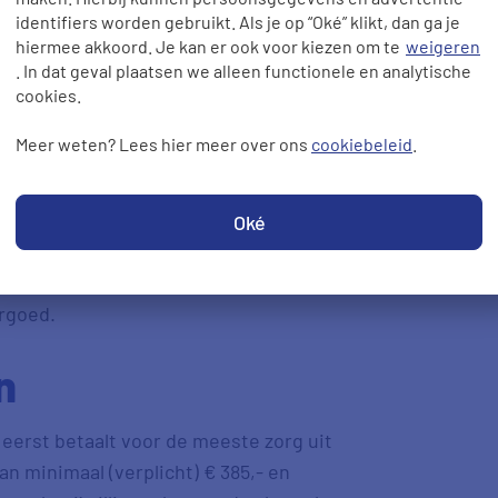
: de
naturapolis
, de
budgetpolis
en de
identifiers worden gebruikt. Als je op “Oké” klikt, dan ga je
ijg je een volledige vergoeding als je
hiermee akkoord. Je kan er ook voor kiezen om te
weigeren
ekeraar een contract heeft. Ga je
. In dat geval plaatsen we alleen functionele en analytische
lener? Dan wordt meestal 65% tot 80%
cookies.
 een ‘light’ versie van de
Meer weten? Lees hier meer over ons
cookiebeleid
.
eners waar je naartoe kunt. Bij een
 natura-dekking valt, rechtstreeks bij
naar een zorgverlener die niet onder
Oké
 rekening eerst zelf. Deze kun je
gverzekeraar. In je polisvoorwaarden
ergoed.
n
f eerst betaalt voor de meeste zorg uit
an minimaal (verplicht) € 385,- en