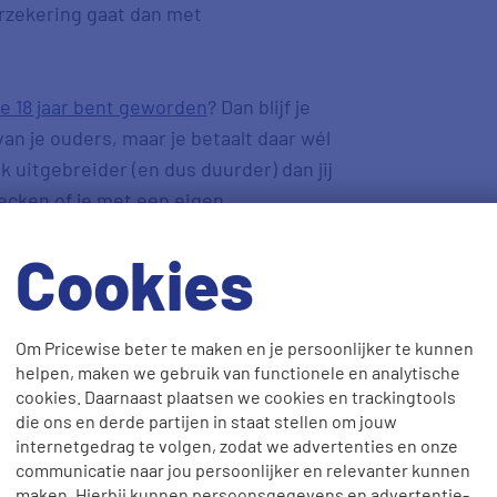
erzekering gaat dan met
.
je 18 jaar bent geworden
? Dan blijf je
n je ouders, maar je betaalt daar wél
k uitgebreider (en dus duurder) dan jij
ecken of je met een eigen
er uit bent.
Cookies
ls je 18 bent
Om Pricewise beter te maken en je persoonlijker te kunnen
helpen, maken we gebruik van functionele en analytische
cookies. Daarnaast plaatsen we cookies en trackingtools
die ons en derde partijen in staat stellen om jouw
zekeringen
internetgedrag te volgen, zodat we advertenties en onze
communicatie naar jou persoonlijker en relevanter kunnen
maken. Hierbij kunnen persoonsgegevens en advertentie-