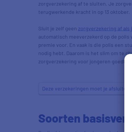
zorgverzekering af te sluiten. Je zorgv
terugwerkende kracht in op 13 oktober
Sluit je zelf geen
zorgverzekering af als 
automatisch meeverzekerd op de polis va
premie voor. En vaak is die polis een stu
nodig hebt. Daarom is het slim om te ch
zorgverzekering voor jongeren goedkop
Deze verzekeringen moet je afsluiten a
Soorten basisver