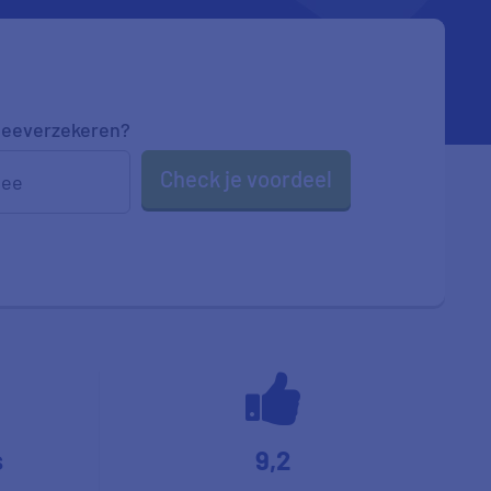
eeverzekeren
?
Check je voordeel
ee
s
9,2