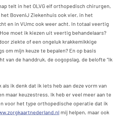
p telt in het OLVG elf orthopedisch chirurgen,
 het BovenIJ Ziekenhuis ook vier, in het
cht en in VUmc ook weer acht. In totaal veertig
k. Hoe moet ik kiezen uit veertig behandelaars?
 door ziekte of een ongeluk krakkemikkige
ngs om mijn keuze te bepalen? En op basis
t van de handdruk, de oogopslag, de belofte “Ik
k als ik denk dat ik iets heb aan deze vorm van
een maar keuzestress. Ik heb er veel meer aan te
n voor het type orthopedische operatie dat ik
w.zorgkaartnederland.nl
mij helpen, maar ook