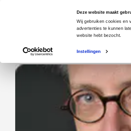
Door
Spring
Spring
naar
naar
naar
Energie
Verzekering
Deze website maakt gebru
de
de
de
Wij gebruiken cookies en v
hoofd
eerste
voettekst
advertenties te kunnen la
Energie
Auto
website hebt bezocht.
inhoud
sidebar
Instellingen