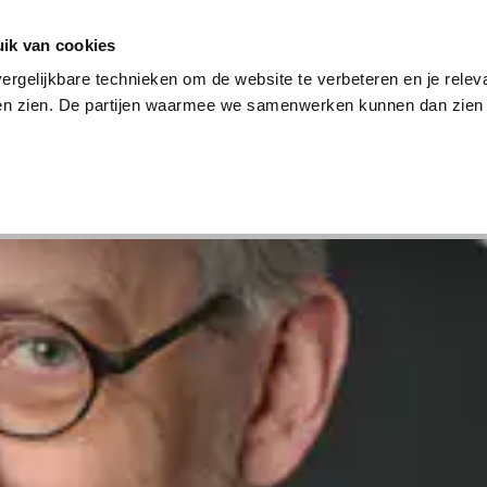
en
Internet en tv
Sim only
Lenen
Over ons
ik van cookies
ergelijkbare technieken om de website te verbeteren en je relev
ten zien. De partijen waarmee we samenwerken kunnen dan zien 
verzekering
Internet en tv
Sim only