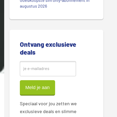
.
Goedkoopste sim only-abonnement in
r
augustus 2026
.
.
e
S
i
Ontvang exclusieve
d
deals
e
b
a
r
Speciaal voor jou zetten we
exclusieve deals en slimme