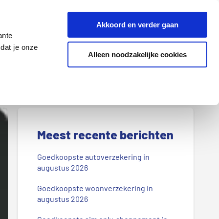
Z
Akkoord en verder gaan
o
ante
e
dat je onze
k
Alleen noodzakelijke cookies
Lenen
Wonen
d
o
o
r
P
o
r
Meest recente berichten
n
s
i
Goedkoopste autoverzekering in
b
augustus 2026
m
l
Goedkoopste woonverzekering in
a
o
augustus 2026
g
i