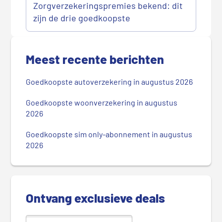
Zorgverzekeringspremies bekend: dit
zijn de drie goedkoopste
P
r
Meest recente berichten
i
m
Goedkoopste autoverzekering in augustus 2026
a
i
Goedkoopste woonverzekering in augustus
r
2026
e
Goedkoopste sim only-abonnement in augustus
S
2026
i
d
e
b
Ontvang exclusieve deals
a
r