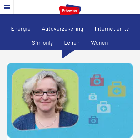
Door
Spring
Spring
naar
naar
naar
de
de
de
hoofd
eerste
voettekst
Energie
Autoverzekering
Internet en tv
inhoud
sidebar
Sim only
Lenen
Wonen