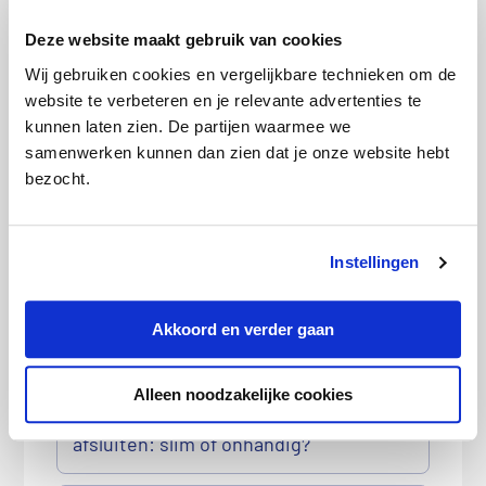
Deze website maakt gebruik van cookies
Wij gebruiken cookies en vergelijkbare technieken om de
website te verbeteren en je relevante advertenties te
kunnen laten zien. De partijen waarmee we
Haal meer uit je zorgverzekering: 5
samenwerken kunnen dan zien dat je onze website hebt
gratis extra’s die je niet mag missen
bezocht.
Instellingen
Akkoord en verder gaan
Alleen noodzakelijke cookies
Losse aanvullende verzekering
afsluiten: slim of onhandig?