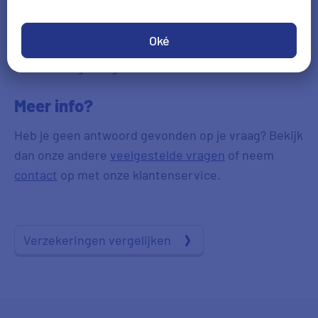
selecteren en vervolgens klikken op "offerte
aanvragen". Via onze site kun je ook je
Oké
telefoonnummer achterlaten, we bellen je dan
binnen 1 dag terug.
Meer info?
Heb je geen antwoord gevonden op je vraag? Bekijk
dan onze andere
veelgestelde vragen
of neem
contact
op met onze klantenservice.
Verzekeringen vergelijken