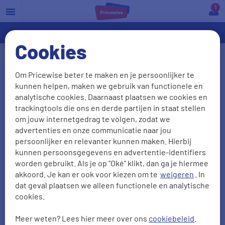
a
Cookies
Hoe vraag ik een offerte aan?
Om Pricewise beter te maken en je persoonlijker te
kunnen helpen, maken we gebruik van functionele en
Op de website van Pricewise kun je de
analytische cookies. Daarnaast plaatsen we cookies en
verschillende verzekeringen
met elkaar
trackingtools die ons en derde partijen in staat stellen
vergelijken. Op de vergelijkpagina"s van de
om jouw internetgedrag te volgen, zodat we
advertenties en onze communicatie naar jou
gewenste verzekering kun je je gegevens en
persoonlijker en relevanter kunnen maken. Hierbij
gewenste dekking aangeven en op die manier de
kunnen persoonsgegevens en advertentie-identifiers
verzekering kiezen die het best bij je past!
worden gebruikt. Als je op “Oké” klikt, dan ga je hiermee
akkoord. Je kan er ook voor kiezen om te
weigeren
. In
dat geval plaatsen we alleen functionele en analytische
cookies.
Als je een offerte wilt aanvragen, kan je in het
resultatenscherm de gewenste verzekering
Meer weten? Lees hier meer over ons
cookiebeleid
.