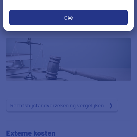
Niet meeverzekeren
Meer weten?
Oké
Rechtsbijstandverzekering vergelijken
Externe kosten