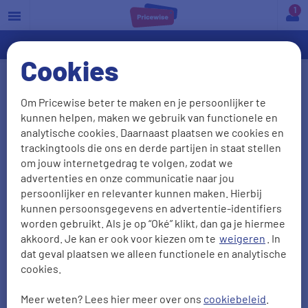
a
Cookies
Wat vergoedt mijn
Om Pricewise beter te maken en je persoonlijker te
rechtsbijstandsverzekering?
kunnen helpen, maken we gebruik van functionele en
analytische cookies. Daarnaast plaatsen we cookies en
Alle kosten die je verzekeraar zelf maakt, worden
trackingtools die ons en derde partijen in staat stellen
onbeperkt vergoed. Worden er externe kosten
om jouw internetgedrag te volgen, zodat we
gemaakt? Dan is de dekking vaak gebonden aan
advertenties en onze communicatie naar jou
persoonlijker en relevanter kunnen maken. Hierbij
een maximum.
kunnen persoonsgegevens en advertentie-identifiers
worden gebruikt. Als je op “Oké” klikt, dan ga je hiermee
akkoord. Je kan er ook voor kiezen om te
weigeren
. In
Externe kosten
dat geval plaatsen we alleen functionele en analytische
cookies.
Dekkingen
Meer weten? Lees hier meer over ons
cookiebeleid
.